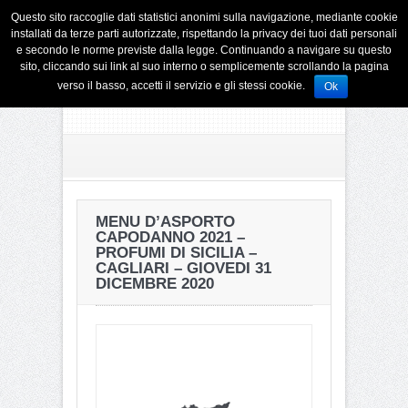
Questo sito raccoglie dati statistici anonimi sulla navigazione, mediante cookie
installati da terze parti autorizzate, rispettando la privacy dei tuoi dati personali
e secondo le norme previste dalla legge. Continuando a navigare su questo
sito, cliccando sui link al suo interno o semplicemente scrollando la pagina
verso il basso, accetti il servizio e gli stessi cookie.
Ok
MENU D’ASPORTO
CAPODANNO 2021 –
PROFUMI DI SICILIA –
CAGLIARI – GIOVEDI 31
DICEMBRE 2020