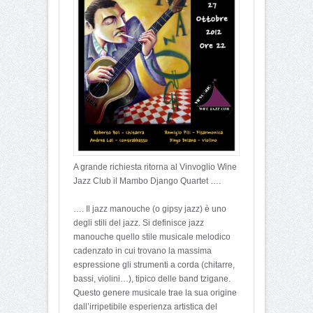
A grande richiesta ritorna al Vinvoglio Wine
Jazz Club il Mambo Django Quartet ….
…. Il jazz manouche (o gipsy jazz) è uno
degli stili del jazz. Si definisce jazz
manouche quello stile musicale melodico
cadenzato in cui trovano la massima
espressione gli strumenti a corda (chitarre,
bassi, violini…), tipico delle band tzigane.
Questo genere musicale trae la sua origine
dall’irripetibile esperienza artistica del