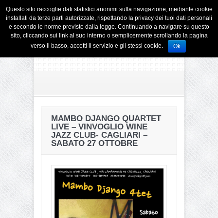
Questo sito raccoglie dati statistici anonimi sulla navigazione, mediante cookie
installati da terze parti autorizzate, rispettando la privacy dei tuoi dati personali
e secondo le norme previste dalla legge. Continuando a navigare su questo
sito, cliccando sui link al suo interno o semplicemente scrollando la pagina
verso il basso, accetti il servizio e gli stessi cookie.
Ok
MAMBO DJANGO QUARTET
LIVE – VINVOGLIO WINE
JAZZ CLUB- CAGLIARI –
SABATO 27 OTTOBRE