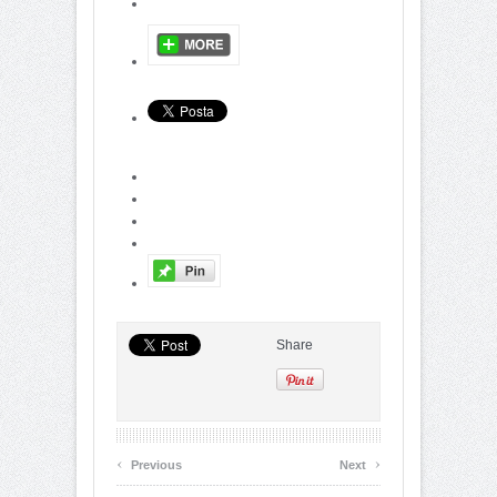
Share
‹
›
Previous
Next