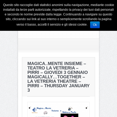
Questo sito raccoglie dati statistici anonimi sulla navigazione, mediante cookie
installati da terze parti autorizzate, rispettando la privacy dei tuoi dati personali
e secondo le norme previste dalla legge. Continuando a navigare su questo
sito, cliccando sui link al suo interno o semplicemente scrollando la pagina
verso il basso, accetti il servizio e gli stessi cookie.
Ok
MAGICA..MENTE INSIEME –
TEATRO LA VETRERIA –
PIRRI – GIOVEDI 3 GENNAIO
MAGICALLY…TOGETHER –
LA VETRERIA THEATRE –
PIRRI – THURSDAY JANUARY
3