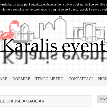
 installati da terze parti autorizzate, rispettando la privacy dei tuoi dati personal
o interno o semplicemente scrollando la pagina verso il basso, accetti il servizio e gl
ARE
DORMIRE
TEMPO LIBERO
CONTATTACI
PRE
AN
LE CHIUSE A CAGLIARI