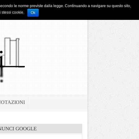
i e secondo le norme previste dalla legge. Continuando a navigare su questo sito,
i stessi cookie.
Ok
NOTAZIONI
NUNCI GOOGLE