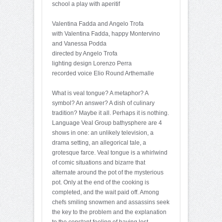
school a play with aperitif
Valentina Fadda and Angelo Trofa
with Valentina Fadda, happy Montervino
and Vanessa Podda
directed by Angelo Trofa
lighting design Lorenzo Perra
recorded voice Elio Round Arthemalle
What is veal tongue? A metaphor? A
symbol? An answer? A dish of culinary
tradition? Maybe it all. Perhaps it is nothing.
Language Veal Group bathysphere are 4
shows in one: an unlikely television, a
drama setting, an allegorical tale, a
grotesque farce. Veal tongue is a whirlwind
of comic situations and bizarre that
alternate around the pot of the mysterious
pot. Only at the end of the cooking is
completed, and the wait paid off. Among
chefs smiling snowmen and assassins seek
the key to the problem and the explanation
to the constant feeling of having lost