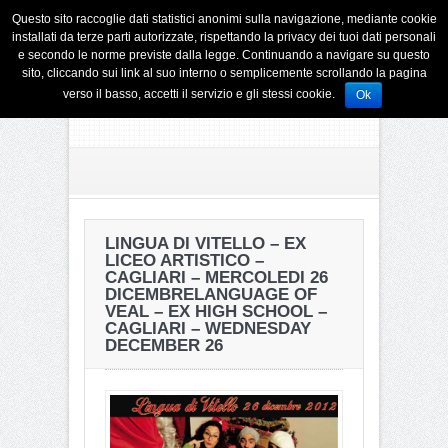
Questo sito raccoglie dati statistici anonimi sulla navigazione, mediante cookie
installati da terze parti autorizzate, rispettando la privacy dei tuoi dati personali
e secondo le norme previste dalla legge. Continuando a navigare su questo
sito, cliccando sui link al suo interno o semplicemente scrollando la pagina
verso il basso, accetti il servizio e gli stessi cookie.
Ok
LINGUA DI VITELLO – EX
LICEO ARTISTICO –
CAGLIARI – MERCOLEDI 26
DICEMBRE
LANGUAGE OF
VEAL – EX HIGH SCHOOL –
CAGLIARI – WEDNESDAY
DECEMBER 26