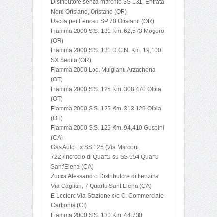
Distributore senza marchio SS 131, Entrata
Nord Oristano, Oristano (OR)
Uscita per Fenosu SP 70 Oristano (OR)
Fiamma 2000 S.S. 131 Km. 62,573 Mogoro
(OR)
Fiamma 2000 S.S. 131 D.C.N. Km. 19,100
SX Sedilo (OR)
Fiamma 2000 Loc. Mulgianu Arzachena
(OT)
Fiamma 2000 S.S. 125 Km. 308,470 Olbia
(OT)
Fiamma 2000 S.S. 125 Km. 313,129 Olbia
(OT)
Fiamma 2000 S.S. 126 Km. 94,410 Guspini
(CA)
Gas Auto Ex SS 125 (Via Marconi,
722)/incrocio di Quartu su SS 554 Quartu
Sant’Elena (CA)
Zucca Alessandro Distributore di benzina
Via Cagliari, 7 Quartu Sant’Elena (CA)
E Leclerc Via Stazione c/o C. Commerciale
Carbonia (CI)
Fiamma 2000 S.S. 130 Km. 44,730