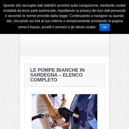
Questo sito raccoglie dati statistici anonimi sulla navigazione, mediante cookie
installati da terze parti autorizzate, rispettando la privacy dei tuoi dati personali
e secondo le norme previste dalla legge. Continuando a navigare su questo
sito, cliccando sui link al suo interno o semplicemente scrollando la pagina
verso il basso, accetti il servizio e gli stessi cookie.
Ok
LE POMPE BIANCHE IN
SARDEGNA – ELENCO
COMPLETO