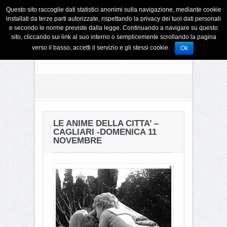
Questo sito raccoglie dati statistici anonimi sulla navigazione, mediante cookie
installati da terze parti autorizzate, rispettando la privacy dei tuoi dati personali
e secondo le norme previste dalla legge. Continuando a navigare su questo
sito, cliccando sui link al suo interno o semplicemente scrollando la pagina
verso il basso, accetti il servizio e gli stessi cookie.
Ok
LE ANIME DELLA CITTA’ –
CAGLIARI -DOMENICA 11
NOVEMBRE