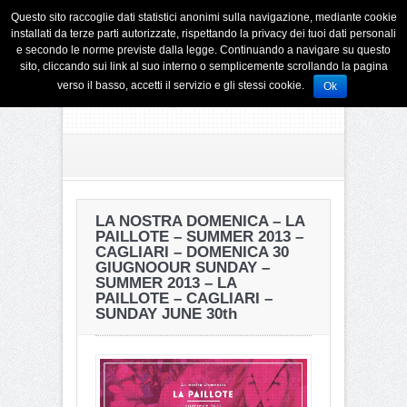
Questo sito raccoglie dati statistici anonimi sulla navigazione, mediante cookie
installati da terze parti autorizzate, rispettando la privacy dei tuoi dati personali
e secondo le norme previste dalla legge. Continuando a navigare su questo
sito, cliccando sui link al suo interno o semplicemente scrollando la pagina
verso il basso, accetti il servizio e gli stessi cookie.
Ok
LA NOSTRA DOMENICA – LA
PAILLOTE – SUMMER 2013 –
CAGLIARI – DOMENICA 30
GIUGNO
OUR SUNDAY –
SUMMER 2013 – LA
PAILLOTE – CAGLIARI –
SUNDAY JUNE 30th