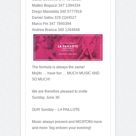
Matteo Bogazzi 347 1394334
Diego Massidda 340 5777916
Daniel Sabiu 329 2244527
Marco Fei 347 7840394
Andrea Branca 340 1264848
The formula is always the same!
Mojito … have fun … MUCH MUSIC AND
SO MUCH!
We are therefore pleased to invite
Sunday, June 30
OUR Sunday – LA PAILLOTE
Music always present and MOJITONI more
and more ‘big enliven your evening!