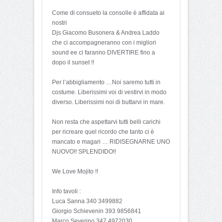
Come di consueto la consolle è affidata ai
nostri
Djs Giacomo Busonera & Andrea Laddo
che ci accompagneranno con i migliori
sound ee ci faranno DIVERTIRE fino a
dopo il sunset !!
Per l’abbigliamento …Noi saremo tutti in
costume. Liberissimi voi di vestirvi in modo
diverso. Liberissimi noi di buttarvi in mare.
Non resta che aspettarvi tutti belli carichi
per ricreare quel ricordo che tanto ci è
mancato e magari … RIDISEGNARNE UNO
NUOVO!! SPLENDIDO!!
We Love Mojito !!
Info tavoli :
Luca Sanna 340 3499882
Giorgio Schievenin 393 9856841
Marco Severino 347 4972030