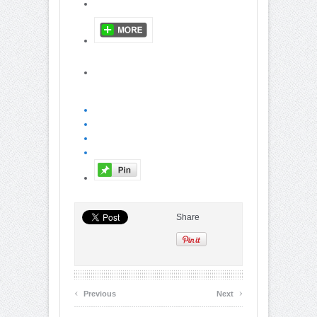
Share
‹
›
Previous
Next