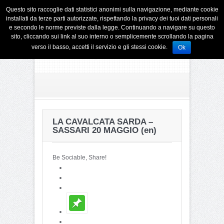
Questo sito raccoglie dati statistici anonimi sulla navigazione, mediante cookie
installati da terze parti autorizzate, rispettando la privacy dei tuoi dati personali
e secondo le norme previste dalla legge. Continuando a navigare su questo
sito, cliccando sui link al suo interno o semplicemente scrollando la pagina
verso il basso, accetti il servizio e gli stessi cookie.
Ok
LA CAVALCATA SARDA –
SASSARI 20 MAGGIO (en)
Be Sociable, Share!