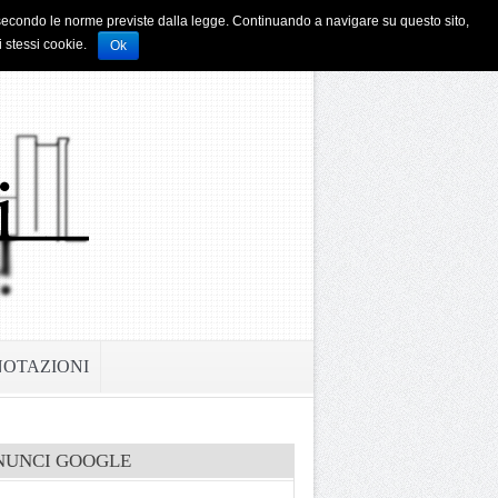
i e secondo le norme previste dalla legge. Continuando a navigare su questo sito,
i stessi cookie.
Ok
NOTAZIONI
NUNCI GOOGLE