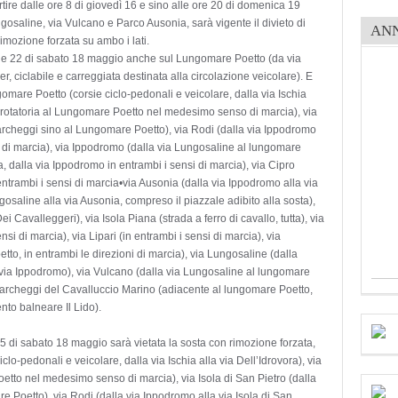
artire dalle ore 8 di giovedì 16 e sino alle ore 20 di domenica 19
ngosaline, via Vulcano e Parco Ausonia, sarà vigente il divieto di
AN
 rimozione forzata su ambo i lati.
 alle 22 di sabato 18 maggio anche sul Lungomare Poetto (da via
r, ciclabile e carreggiata destinata alla circolazione veicolare). E
omare Poetto (corsie ciclo-pedonali e veicolare, dalla via Ischia
lla rotatoria al Lungomare Poetto nel medesimo senso di marcia), via
parcheggi sino al Lungomare Poetto), via Rodi (dalla via Ippodromo
si di marcia), via Ippodromo (dalla via Lungosaline al lungomare
, dalla via Ippodromo in entrambi i sensi di marcia), via Cipro
entrambi i sensi di marcia•via Ausonia (dalla via Ippodromo alla via
osaline alla via Ausonia, compreso il piazzale adibito alla sosta),
i Cavalleggeri), via Isola Piana (strada a ferro di cavallo, tutta), via
si di marcia), via Lipari (in entrambi i sensi di marcia), via
tto, in entrambi le direzioni di marcia), via Lungosaline (dalla
 via Ippodromo), via Vulcano (dalla via Lungosaline al lungomare
 parcheggi del Cavalluccio Marino (adiacente al lungomare Poetto,
ento balneare Il Lido).
45 di sabato 18 maggio sarà vietata la sosta con rimozione forzata,
lo-pedonali e veicolare, dalla via Ischia alla via Dell’Idrovora), via
oetto nel medesimo senso di marcia), via Isola di San Pietro (dalla
 Poetto), via Rodi (dalla via Ippodromo alla via Isola di San