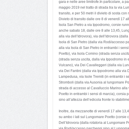
gara e nelle aree limitrofe.In particolare, a p
maggio 2019 nel tratto di strada tra la via Lu
transito, e per 50 metri il divieto di sosta con
Divieto di transito dalle ore 8 di venerdì 17
Isola San Pietro a via Ippodromo, corsie runne
anche sabato 18, dalle ore 8 alle 13,45, Lung
alla via dell’Idrovora), via dell’Idrovora (da
Isola di San Pietro (dalla via Rodi/accesso 
alla via Isola di San Pietro in entrambi i sen
Poetto), via Isola Comino (strada senza uscita
(strada senza uscita, dalla via Ippodromo in 
Vulcano), via Dei Cavalleggeri (dalla via Lung
via Dei Fantini (dalla via Ippodromo alla via De
Lampedusa, via Isole Tremiti (in entrambi i sen
Stromboli (dalla via Ausonia al lungomare Poe
strada di accesso al Cavalluccio Marino alla
Poetto in entrambi i sensi di marcia), corsia
sino all’altezza dell’edicola fronte lo stabilim
Inoltre, da mezzanotte di venerdì 17 alle 13,
su ambo i lati sul Lungomare Poetto (corsie cic
Dell’Idrovora (dalla rotatoria al Lungomare P
via Rodi/accesso parcheggi sino al Lungomare