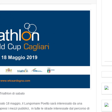
Triathlon di sabato
abato 18 maggio, il Lungomare Poetto sarà interessato da una
resi i mezzi pubblici, in tutte le strade interessate dal percorso di