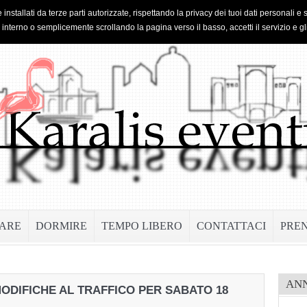
 installati da terze parti autorizzate, rispettando la privacy dei tuoi dati personal
o interno o semplicemente scrollando la pagina verso il basso, accetti il servizio e gl
ARE
DORMIRE
TEMPO LIBERO
CONTATTACI
PRE
AN
MODIFICHE AL TRAFFICO PER SABATO 18