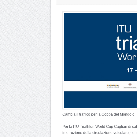
Cambia il traffico per la Coppa del Mondo di 
Per la ITU Triathlon World Cup Cagliari di s
interruzione della circolazione veicolare, comp