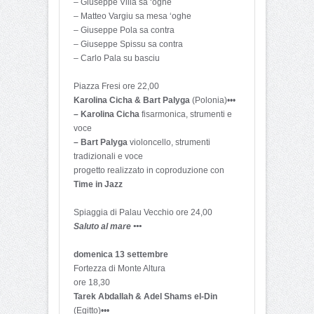
– Giuseppe Villa sa ‘oghe
– Matteo Vargiu sa mesa ‘oghe
– Giuseppe Pola sa contra
– Giuseppe Spissu sa contra
– Carlo Pala su basciu
Piazza Fresi ore 22,00
Karolina Cicha & Bart Palyga
(Polonia)•••
– Karolina Cicha
fisarmonica, strumenti e
voce
– Bart Palyga
violoncello, strumenti
tradizionali e voce
progetto realizzato in coproduzione con
Time in Jazz
Spiaggia di Palau Vecchio ore 24,00
Saluto al mare •••
domenica 13 settembre
Fortezza di Monte Altura
ore 18,30
Tarek Abdallah & Adel Shams el-Din
(Egitto)•••