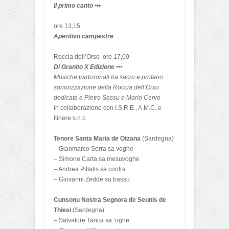
Il primo canto •
••
ore 13,15
Aperitivo campestre
Roccia dell’Orso ore 17,00
Di Granito X Edizione •••
Musiche tradizionali tra sacro e profano
sonorizzazione della Roccia dell’Orso
dedicata a Pietro Sassu e Mario Cervo
in collaborazione con I.S.R.E., A.M.C. e
Itinere s.n.c.
Tenore Santa Maria de Otzana
(Sardegna)
– Gianmarco Serra sa voghe
– Simone Carta sa mesuvoghe
– Andrea Pittalis sa contra
– Giovanni Zedde su bassu
Cunsonu Nostra Segnora de Seunis de
Thiesi
(Sardegna)
– Salvatore Tanca sa ‘oghe