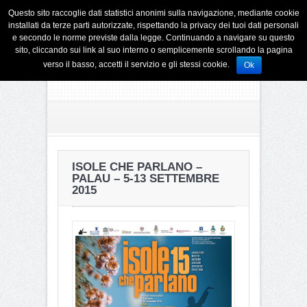
Questo sito raccoglie dati statistici anonimi sulla navigazione, mediante cookie
installati da terze parti autorizzate, rispettando la privacy dei tuoi dati personali
e secondo le norme previste dalla legge. Continuando a navigare su questo
sito, cliccando sui link al suo interno o semplicemente scrollando la pagina
verso il basso, accetti il servizio e gli stessi cookie.
Ok
ISOLE CHE PARLANO –
PALAU – 5-13 SETTEMBRE
2015