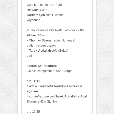
Cala Martinella ore 18,30
Risacca #11 •••
Görkem Şen
solo
(Turchia)
yaybahar
Punta Palau località Porto Faro ore 22,00
Al Faro #3 •••
– Thomas Strønen
solo
(Norvegia)
batteria e percussioni
– Tarek Abdallah
solo
(Egitto)
oud
sabato 12 settembre
Chiesa campestre di San Giorgio
ore 11,30
L’oud e il riqq nella tradizione musicale
egiziana
Incontro/lezione con
Tarek Abdallah
e
Adel
Shams el-Din
(Egitto)
ore 12,45