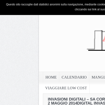
HOME
PRIVACY & COOKIE POLICY
Questo sito raccoglie dati statistici anonimi sulla navigazione, mediante cookie
cliccando sui link al su
HOME
CALENDARIO
MANGI
VIAGGIARE LOW COST
INVASIONI DIGITALI – SA C
2 MAGGIO 2014
DIGITAL INVA