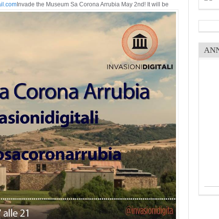
il.com
Invade the Museum Sa Corona Arrubia May 2nd! It will be
AN