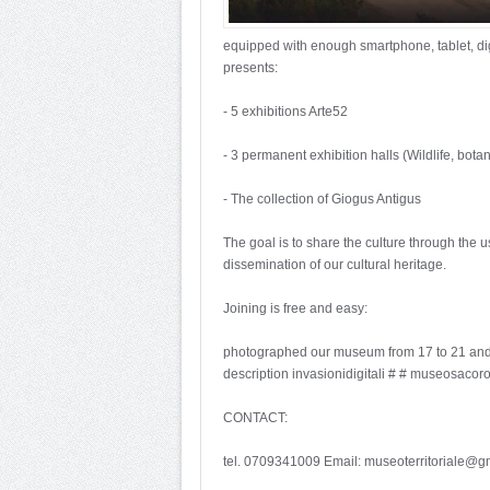
equipped with enough smartphone, tablet, d
presents:
- 5 exhibitions Arte52
- 3 permanent exhibition halls (Wildlife, bo
- The collection of Giogus Antigus
The goal is to share the culture through the 
dissemination of our cultural heritage.
Joining is free and easy:
photographed our museum from 17 to 21 and p
description invasionidigitali # # museosacor
CONTACT:
tel. 0709341009 Email: museoterritoriale@g