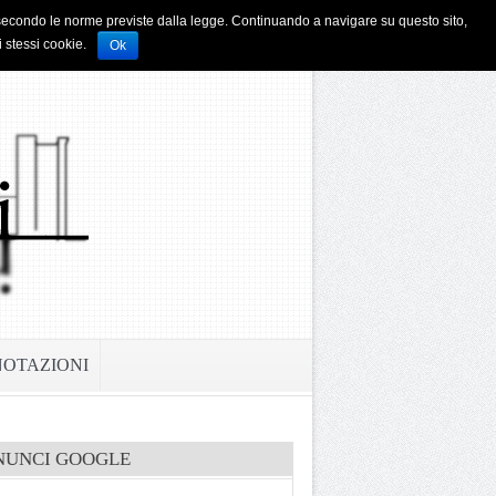
i e secondo le norme previste dalla legge. Continuando a navigare su questo sito,
i stessi cookie.
Ok
NOTAZIONI
NUNCI GOOGLE