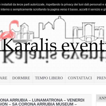
 installati da terze parti autorizzate, rispettando la privacy dei tuoi dati personal
o interno o semplicemente scrollando la pagina verso il basso, accetti il servizio e gl
ARE
DORMIRE
TEMPO LIBERO
CONTATTACI
PRE
AN
ORONA ARRUBIA – LUNAMATRONA – VENERDI
SION – SA CORONA ARRUBIA MUSEUM –