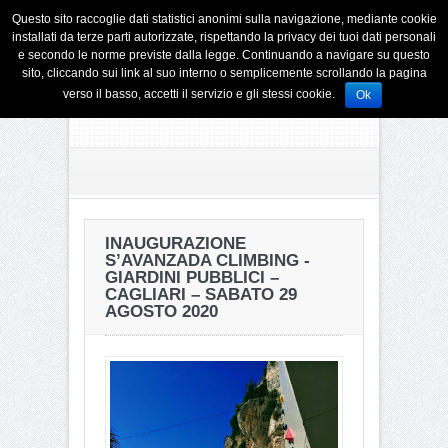
Questo sito raccoglie dati statistici anonimi sulla navigazione, mediante cookie
installati da terze parti autorizzate, rispettando la privacy dei tuoi dati personali
e secondo le norme previste dalla legge. Continuando a navigare su questo
sito, cliccando sui link al suo interno o semplicemente scrollando la pagina
verso il basso, accetti il servizio e gli stessi cookie.
Ok
INAUGURAZIONE
S’AVANZADA CLIMBING -
GIARDINI PUBBLICI –
CAGLIARI – SABATO 29
AGOSTO 2020