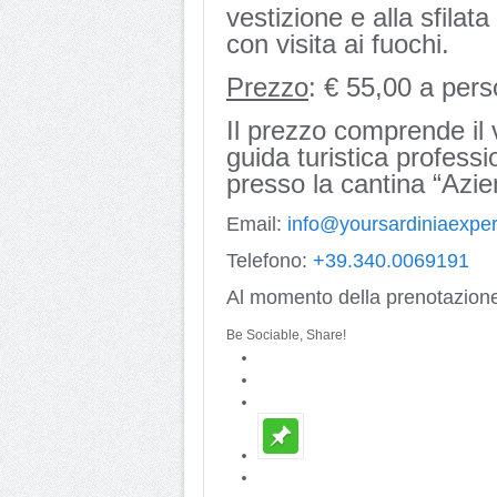
vestizione e alla sfilat
con visita ai fuochi.
Prezzo
: € 55,00 a per
Il prezzo comprende il 
guida turistica profess
presso la cantina “Azi
Email:
info@yoursardiniaexpe
Telefono:
+39.340.0069191
Al momento della prenotazion
Be Sociable, Share!