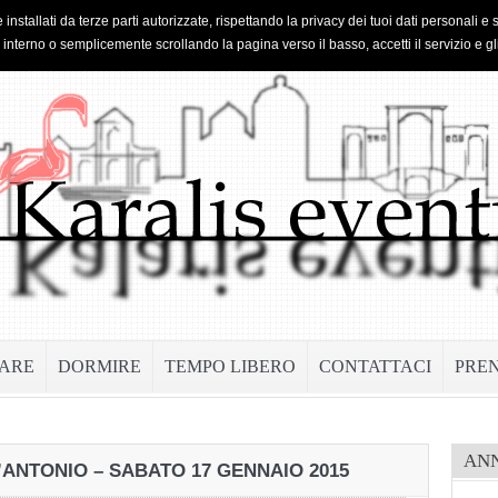
 installati da terze parti autorizzate, rispettando la privacy dei tuoi dati personal
o interno o semplicemente scrollando la pagina verso il basso, accetti il servizio e gl
ARE
DORMIRE
TEMPO LIBERO
CONTATTACI
PRE
AN
T’ANTONIO – SABATO 17 GENNAIO 2015