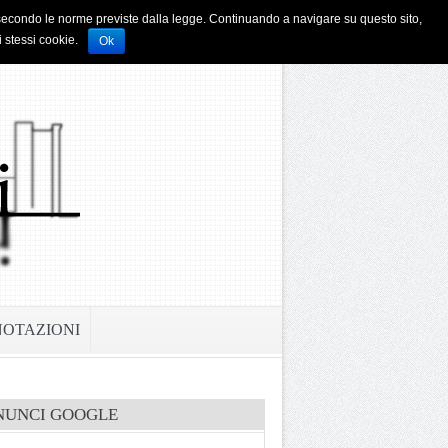
i e secondo le norme previste dalla legge. Continuando a navigare su questo sito,
i stessi cookie.
Ok
NOTAZIONI
NUNCI GOOGLE