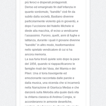
più feroci e disperati protagonisti.
Deriso ed emarginato fin dall’infanzia in
quanto sordomuto, “bandito” cioè fin da
subito dalla società, Bastiano divenne
particolarmente violento già in gioventù, e
dopo l’uccisione del fratello Michele si
diede alla macchia, d! eciso a vendicarne
l’assassinio. Furono, quelli, anni di fughe e
latitanza, durante i quali il giovane divenne
“bandito” in altro modo, trasformandosi
nello spietato vendicatore di cui si ha
ancora memoria.
La sua furia trovò quiete solo dopo la pace
del 1856, quando si riappacificarono le
famiglie rivali dei Vasa, dei Mamia e dei
Pileri. Una s! toria travolgente ed
emozionante raccontata dalle parole e
dalla musica, una vicenda che si incarnerà
nella Narrazione di Gianluca Medas e che
danzerà sulla Melodia alla quale darà vita
la chitarra classica di Andrea Congia, si
accorderanno in armonie desertiche,