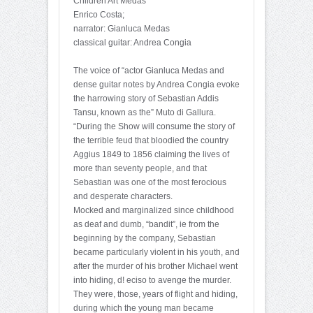
Children Art Medas
Enrico Costa;
narrator: Gianluca Medas
classical guitar: Andrea Congia
The voice of “actor Gianluca Medas and
dense guitar notes by Andrea Congia evoke
the harrowing story of Sebastian Addis
Tansu, known as the” Muto di Gallura.
“During the Show will consume the story of
the terrible feud that bloodied the country
Aggius 1849 to 1856 claiming the lives of
more than seventy people, and that
Sebastian was one of the most ferocious
and desperate characters.
Mocked and marginalized since childhood
as deaf and dumb, “bandit”, ie from the
beginning by the company, Sebastian
became particularly violent in his youth, and
after the murder of his brother Michael went
into hiding, d! eciso to avenge the murder.
They were, those, years of flight and hiding,
during which the young man became