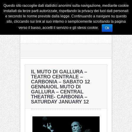
Questo sito raccoglie dati statistici anonimi sulla navigazione, mediante cookie
installati da terze parti autorizzate, rispettando la privacy dei tuoi dati personali
e secondo le norme previste dalla legge. Continuando a navigare su questo
sito, cliccando sui link al suo interno o semplicemente scrollando la pagina
verso il basso, accetti il servizio e gli stessi cookie.
Ok
IL MUTO DI GALLURA –
TEATRO CENTRALE –
CARBONIA – SABATO 12
GENNAIO
IL MUTO DI
GALLURA – CENTRAL
THEATRE- CARBONIA –
SATURDAY JANUARY 12