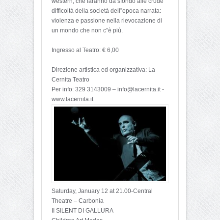
western, che faranno da sfondo alle crude
difficoltà della società dell”epoca narrata:
violenza e passione nella rievocazione di
un mondo che non c”è più.
Ingresso al Teatro: € 6,00
Direzione artistica ed organizzativa: La
Cernita Teatro
Per info: 329 3143009 – info@lacernita.it -
www.lacernita.it
Saturday, January 12 at 21.00-Central
Theatre – Carbonia
II SILENT DI GALLURA