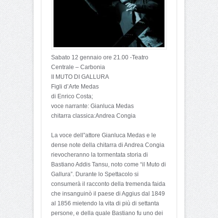
Sabato 12 gennaio ore 21.00 -Teatro
Centrale – Carbonia
II MUTO DI GALLURA
Figli d’Arte Medas
di Enrico Costa;
voce narrante: Gianluca Medas
chitarra classica:Andrea Congia
La voce dell”attore Gianluca Medas e le
dense note della chitarra di Andrea Congia
rievocheranno la tormentata storia di
Bastiano Addis Tansu, noto come “il Muto di
Gallura”. Durante lo Spettacolo si
consumerà il racconto della tremenda faida
che insanguinò il paese di Aggius dal 1849
al 1856 mietendo la vita di più di settanta
persone, e della quale Bastiano fu uno dei