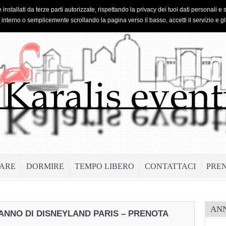
 installati da terze parti autorizzate, rispettando la privacy dei tuoi dati personal
o interno o semplicemente scrollando la pagina verso il basso, accetti il servizio e gl
ARE
DORMIRE
TEMPO LIBERO
CONTATTACI
PRE
AN
ANNO DI DISNEYLAND PARIS – PRENOTA