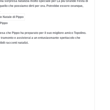
una sorpresa natalizia molto speciale per La più Grande Festa di
to quello che possiamo dirti per ora. Potrebbe essere ovunque,
.
 Pippo
presa che Pippo ha preparato per il suo migliore amico Topolino.
l tramonto e assisterai a un entusiasmante spettacolo che
ili racconti natalizi.