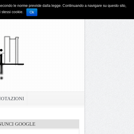
i e secondo le norme previste dalla legge. Continuando a navigare su questo sito,
i stessi cookie.
Ok
NOTAZIONI
NUNCI GOOGLE