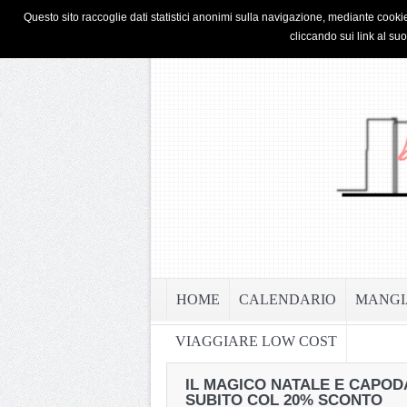
HOME
PRIVACY & COOKIE POLICY
Questo sito raccoglie dati statistici anonimi sulla navigazione, mediante cookie
cliccando sui link al su
HOME
CALENDARIO
MANGI
VIAGGIARE LOW COST
IL MAGICO NATALE E CAPOD
SUBITO COL 20% SCONTO