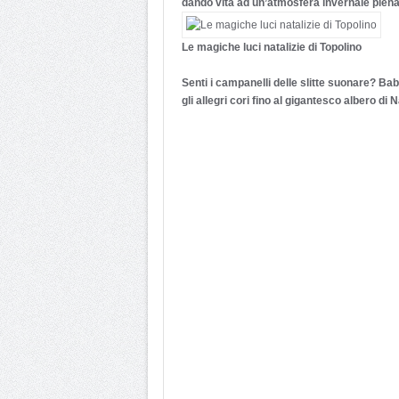
dando vita ad un’atmosfera invernale piena
Le magiche luci natalizie di Topolino
Senti i campanelli delle slitte suonare? Bab
gli allegri cori fino al gigantesco albero di