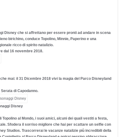
gi Disney che si affrettano per essere pronti ad andare in scena
alieno birichino, conduce Topolino, Minnie, Paperino e una
onale ricco di spirito natalizio.
ire dal 16 novembre 2018.
 che mai: il 31 Dicembre 2018 vivi la magia del Parco Disneyland
lla Serata di Capodanno.
onaggi Disney
 Topolino al Mondo, i suoi amici, alcuni dei quali vestiti a festa,
ale. Sfodera il sorriso migliore che hai per scattare un selfie con
y Studios. Trascorrerai le vacanze natalizie più incredibili della
 Coniglietta al Parco Disneyland e potrai persino abbracciare