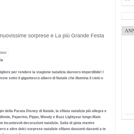
AN
e nuovissime sorprese e La più Grande Festa
le
gliore per rendere la stagione natalizia davvero imperdibile! I
te sotto il gigantesco albero di Natale che illumina il cielo e
io della Parata Disney di Natale, la sfilata natalizia più allegra e
, Minnie, Paperino, Pippo, Woody e Buzz Lightyear lungo Main
on incantevoli decorazioni natalizie. Salta di gioia mentre
ero e altre dolci sorprese natalizie sfilano danzanti davanti a te