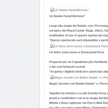
Un Natale FantaStitchoso*
Largo alla magia del Natale, con i Personag
sul palco del Royal Castle Stage. Stitch, l’
moltitudine di star in questo spettacolo stagi
*Questo spettacolo sarà disponibile a part
Un felice anno nuovo a Disneyland Paris
Preparati per un Capodanno più sfavillante
e dei suoi fantastici eventi.
*Acquista i biglietti dedicati e partecipa a
Magici incontri con Babbo Natale* e i Pers
Topolino ha invitato a La più Grande Festa di
pronti a condividere con te la magia del Nat
Minnie e Buzz Lightyear nel Parco Walt Disne
tua vita con amici come Minou, Tamburino e