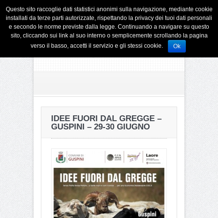
Questo sito raccoglie dati statistici anonimi sulla navigazione, mediante cookie
installati da terze parti autorizzate, rispettando la privacy dei tuoi dati personali
e secondo le norme previste dalla legge. Continuando a navigare su questo
sito, cliccando sui link al suo interno o semplicemente scrollando la pagina
verso il basso, accetti il servizio e gli stessi cookie.
Ok
IDEE FUORI DAL GREGGE –
GUSPINI – 29-30 GIUGNO