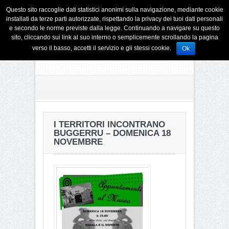
Questo sito raccoglie dati statistici anonimi sulla navigazione, mediante cookie
installati da terze parti autorizzate, rispettando la privacy dei tuoi dati personali
e secondo le norme previste dalla legge. Continuando a navigare su questo
sito, cliccando sui link al suo interno o semplicemente scrollando la pagina
verso il basso, accetti il servizio e gli stessi cookie.
Ok
I TERRITORI INCONTRANO
BUGGERRU – DOMENICA 18
NOVEMBRE