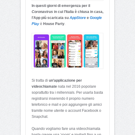
In questi giorni di emergenza per il
Coronavirus
in cui l’Italia è chiusa in casa,
l’App più scaricata su
AppStore
e
Google
Play
è
House Party
.
Si tratta di
un’
applicazione per
videochiamate
nata nel 2016 popolare
soprattutto tra i millennials. Per usarla basta
registrarsi inserendo il proprio numero
telefonico e mail e poi aggiungere gli amici
tramite nome utente o account Facebook o
Snapchat.
Quando vogliamo fare una videochiamata
basta creare una ‘
room
‘ e invitarli fino a un