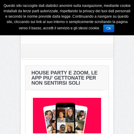
Questo sito raccoglie dati statistici anonimi sulla navigazione, mediante cookie
installati da terze parti autorizzate, rispettando la privacy dei tuoi dati personali
e secondo le norme previste dalla legge. Continuando a navigare su questo
sito, cliccando sui link al suo interno o semplicemente scrollando la pagina
verso il basso, accetti il servizio e gli stessi cookie.
Ok
HOUSE PARTY E ZOOM, LE
APP PIU’ GETTONATE PER
NON SENTIRSI SOLI