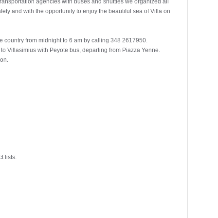
ransportation agencies with buses and shuttles we organized all
fety and with the opportunity to enjoy the beautiful sea of Villa on
he country from midnight to 6 am by calling 348 2617950.
et to Villasimius with Peyote bus, departing from Piazza Yenne.
son.
 lists: