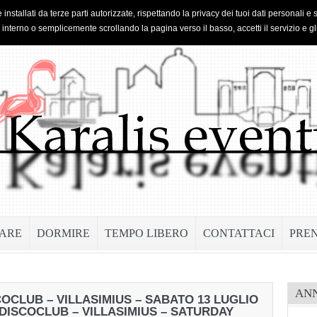
 installati da terze parti autorizzate, rispettando la privacy dei tuoi dati personal
o interno o semplicemente scrollando la pagina verso il basso, accetti il servizio e gl
ARE
DORMIRE
TEMPO LIBERO
CONTATTACI
PRE
AN
COCLUB – VILLASIMIUS – SABATO 13 LUGLIO
 DISCOCLUB – VILLASIMIUS – SATURDAY