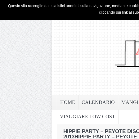
HOME
PRIVACY & COOKIE POLICY
Questo sito raccoglie dati statistici anonimi sulla navigazione, mediante cookie
cliccando sui link al su
HOME
CALENDARIO
MANGI
VIAGGIARE LOW COST
HIPPIE PARTY – PEYOTE DIS
2013
HIPPIE PARTY – PEYOTE