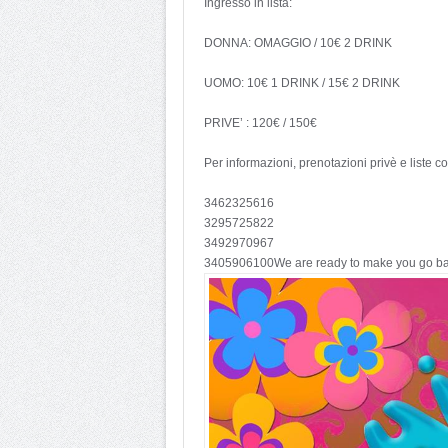
Ingresso in lista:
DONNA: OMAGGIO / 10€ 2 DRINK
UOMO: 10€ 1 DRINK / 15€ 2 DRINK
PRIVE’ : 120€ / 150€
Per informazioni, prenotazioni privè e liste co
3462325616
3295725822
3492970967
3405906100
We are ready to make you go bac