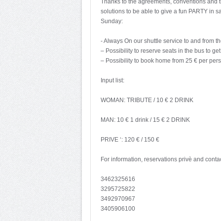
Thanks to the agreements, conventions and t
solutions to be able to give a fun PARTY in sa
Sunday:
- Always On our shuttle service to and from t
– Possibility to reserve seats in the bus to g
– Possibility to book home from 25 € per per
Input list:
WOMAN: TRIBUTE / 10 € 2 DRINK
MAN: 10 € 1 drink / 15 € 2 DRINK
PRIVE ‘: 120 € / 150 €
For information, reservations privè and contact
3462325616
3295725822
3492970967
3405906100