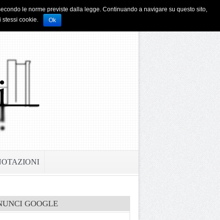
i e secondo le norme previste dalla legge. Continuando a navigare su questo sito,
i stessi cookie.
Ok
NOTAZIONI
NUNCI GOOGLE