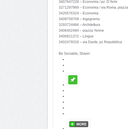
3407647228 – Economia / pz. D’Armi
3271297969 – Economia / via Roma, piazza
3420576324 – Economia
3408759709 – Ingegneria
3293724466 – Architettura
3406452484 – piazza Yenne
3400621372 – Lingue
3402479316 – via Dante, pz Repubblica
Be Sociable, Share!