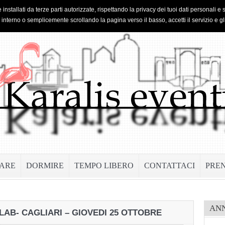
 installati da terze parti autorizzate, rispettando la privacy dei tuoi dati personal
o interno o semplicemente scrollando la pagina verso il basso, accetti il servizio e gl
ARE
DORMIRE
TEMPO LIBERO
CONTATTACI
PRE
AN
-LAB- CAGLIARI – GIOVEDI 25 OTTOBRE