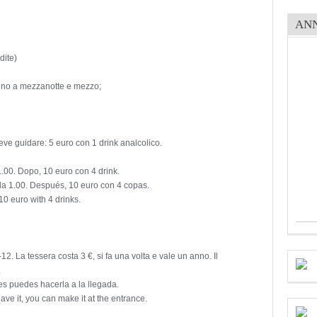
AN
dite)
 fino a mezzanotte e mezzo;
eve guidare: 5 euro con 1 drink analcolico.
1.00. Dopo, 10 euro con 4 drink.
 la 1.00. Después, 10 euro con 4 copas.
 10 euro with 4 drinks.
 La tessera costa 3 €, si fa una volta e vale un anno. Il
.
enes puedes hacerla a la llegada.
have it, you can make it at the entrance.