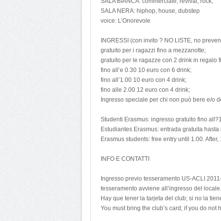
SALA BIANCA: commerciale, revival, rock;
SALA NERA: hiphop, house, dubstep
voice: L’Onorevole
INGRESSI (con invito ? NO LISTE, no preven
gratuito per i ragazzi fino a mezzanotte;
gratuito per le ragazze con 2 drink in regalo
fino all’e 0.30 10 euro con 6 drink;
fino all’1.00 10 euro con 4 drink;
fino alle 2.00 12 euro con 4 drink;
Ingresso speciale per chi non può bere e/o d
Studenti Erasmus: ingresso gratuito fino all?
Estudiantes Erasmus: entrada gratuita hasta
Erasmus students: free entry until 1.00. After,
INFO E CONTATTI
Ingresso previo tesseramento US-ACLI 2011-12.
tesseramento avviene all’ingresso del locale
Hay que tener la tarjeta del club; si no la ti
You must bring the club’s card; if you do not 