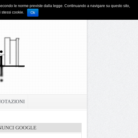
i e secondo le norme previste dalla legge. Continuando a navigare su questo sito,
i stessi cookie.
Ok
NOTAZIONI
NUNCI GOOGLE