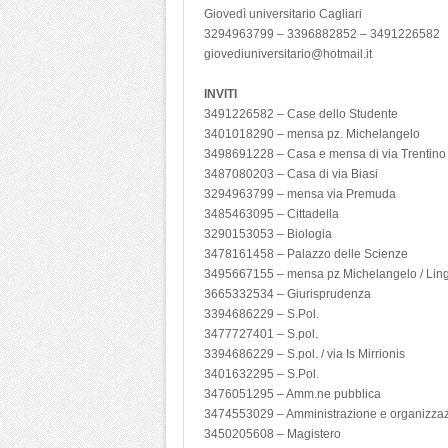
Giovedì universitario Cagliari
3294963799 – 3396882852 – 3491226582
giovediuniversitario@hotmail.it
INVITI
3491226582 – Case dello Studente
3401018290 – mensa pz. Michelangelo
3498691228 – Casa e mensa di via Trentino
3487080203 – Casa di via Biasi
3294963799 – mensa via Premuda
3485463095 – Cittadella
3290153053 – Biologia
3478161458 – Palazzo delle Scienze
3495667155 – mensa pz Michelangelo / Lin
3665332534 – Giurisprudenza
3394686229 – S.Pol.
3477727401 – S.pol.
3394686229 – S.pol. / via Is Mirrionis
3401632295 – S.Pol.
3476051295 – Amm.ne pubblica
3474553029 – Amministrazione e organizza
3450205608 – Magistero