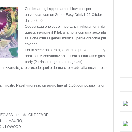
Continuano gli appuntamenti low cost per
universitari con un Super Easy Drink il 25 Ottobre
dalle 23:00
Questa stagione vede importanti miglioramenti, da
questa stagione il K.lab si amplia con una seconda
sala che offrirà i generi musicali per le orecchie più
esigenti.
Per la seconda serata, la formula prevede un easy
drink con 6 consumazioni e il collaudatissimo girls
party (2 drink in regalo alle ragazze).
a mezzanotte, che precede quello donna che scade alla mezzanotte
il nostro Pavel) ingresso omaggio fino all’1.00, con possibilità di
.
ZOMBA diretti da GILDJEMBE;
retti da MAURO;
 D. / LOWOOD