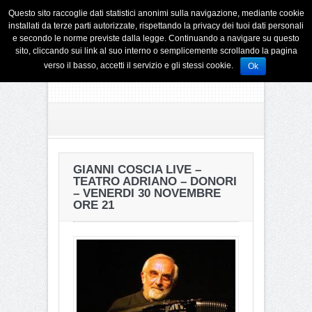
Questo sito raccoglie dati statistici anonimi sulla navigazione, mediante cookie
installati da terze parti autorizzate, rispettando la privacy dei tuoi dati personali
e secondo le norme previste dalla legge. Continuando a navigare su questo
sito, cliccando sui link al suo interno o semplicemente scrollando la pagina
verso il basso, accetti il servizio e gli stessi cookie.
Ok
GIANNI COSCIA LIVE –
TEATRO ADRIANO – DONORI
– VENERDI 30 NOVEMBRE
ORE 21