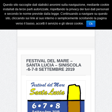
Questo sito raccoglie dati statistici anonimi sulla navigazione, mediante cookie
installati da terze parti autorizzate, rispettando la privacy dei tuoi dati personali
e secondo le norme previste dalla legge. Continuando a navigare su questo
sito, cliccando sui link al suo interno o semplicemente scrollando la pagina
verso il basso, accetti il servizio e gli stessi cookie.
Ok
FESTIVAL DEL MARE –
SANTA LUCIA – SINISCOLA
-6-7-8 SETTEMBRE 2019