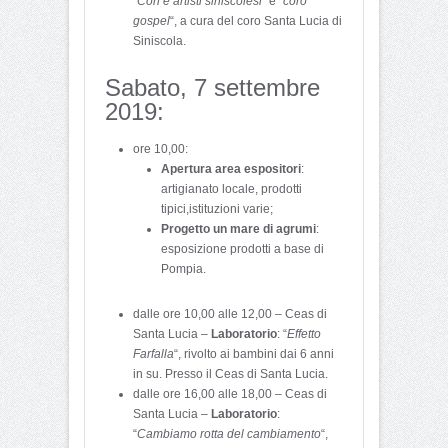
“
Cori e artisti siniscolesi
” e “
coro
gospel
“, a cura del coro Santa Lucia di
Siniscola.
Sabato, 7 settembre
2019:
ore 10,00:
Apertura area espositori
:
artigianato locale, prodotti
tipici,istituzioni varie;
Progetto un mare di agrumi
:
esposizione prodotti a base di
Pompia.
dalle ore 10,00 alle 12,00 – Ceas di
Santa Lucia –
Laboratorio
: “
Effetto
Farfalla
“, rivolto ai bambini dai 6 anni
in su. Presso il Ceas di Santa Lucia.
dalle ore 16,00 alle 18,00 – Ceas di
Santa Lucia –
Laboratorio
:
“
Cambiamo rotta del cambiamento
“,