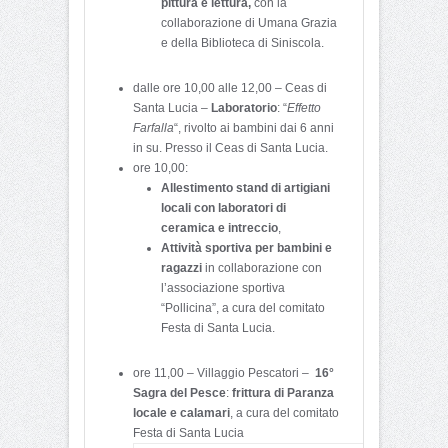
pittura e lettura,
con la
collaborazione di Umana Grazia
e della Biblioteca di Siniscola.
dalle ore 10,00 alle 12,00 – Ceas di
Santa Lucia –
Laboratorio
: “
Effetto
Farfalla
“, rivolto ai bambini dai 6 anni
in su. Presso il Ceas di Santa Lucia.
ore 10,00:
Allestimento stand di artigiani
locali con laboratori di
ceramica e intreccio
,
Attività sportiva per bambini e
ragazzi
in collaborazione con
l’associazione sportiva
“Pollicina”, a cura del comitato
Festa di Santa Lucia.
ore 11,00 – Villaggio Pescatori –
16°
Sagra del Pesce
:
frittura di Paranza
locale e calamari
, a cura del comitato
Festa di Santa Lucia