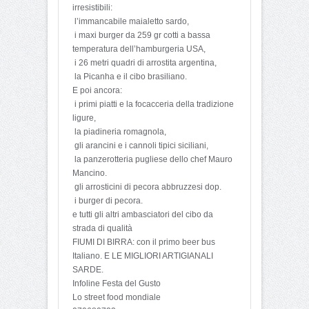
irresistibili:
l’immancabile maialetto sardo,
i maxi burger da 259 gr cotti a bassa
temperatura dell’hamburgeria USA,
i 26 metri quadri di arrostita argentina,
la Picanha e il cibo brasiliano.
E poi ancora:
i primi piatti e la focacceria della tradizione
ligure,
la piadineria romagnola,
gli arancini e i cannoli tipici siciliani,
la panzerotteria pugliese dello chef Mauro
Mancino.
gli arrosticini di pecora abbruzzesi dop.
i burger di pecora.
e tutti gli altri ambasciatori del cibo da
strada di qualità
FIUMI DI BIRRA: con il primo beer bus
Italiano. E LE MIGLIORI ARTIGIANALI
SARDE.
Infoline Festa del Gusto
Lo street food mondiale