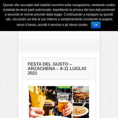
Questo sito raccoglie dati statistici anonimi sulla navigazione, mediante cookie
installati da terze parti autorizzate, rispettando la privacy dei tuoi dati personali
e secondo le norme previste dalla legge. Continuando a navigare su questo
sito, cliccando sui link al suo interno o semplicemente scrollando la pagina
verso il basso, accetti il servizio e gli stessi cookie.
Ok
FESTA DEL GUSTO –
ARZACHENA – 8-11 LUGLIO
2021