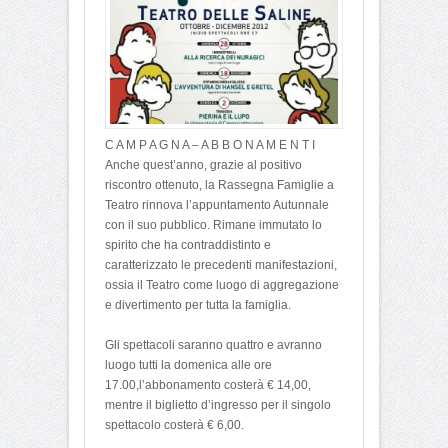
C A M P A G N A – A B B O N A M E N T I
Anche quest’anno, grazie al positivo
riscontro ottenuto, la Rassegna Famiglie a
Teatro rinnova l’appuntamento Autunnale
con il suo pubblico. Rimane immutato lo
spirito che ha contraddistinto e
caratterizzato le precedenti manifestazioni,
ossia il Teatro come luogo di aggregazione
e divertimento per tutta la famiglia.
Gli spettacoli saranno quattro e avranno
luogo tutti la domenica alle ore
17.00,l’abbonamento costerà € 14,00,
mentre il biglietto d’ingresso per il singolo
spettacolo costerà € 6,00.