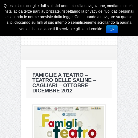
Questo sito raccoglie dati statistici anonimi sulla navigazione, mediante cookie
installati da terze parti autorizzate, rispettando la privacy dei tuoi dati personali
e secondo le norme previste dalla legge. Continuando a navigare su questo
sito, cliccando sui link al suo interno o semplicemente scrollando la pagina
verso il basso, accetti il servizio e gli stessi cookie.
Ok
FAMIGLIE A TEATRO –
TEATRO DELLE SALINE –
CAGLIARI – OTTOBRE-
DICEMBRE 2012