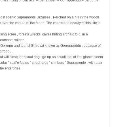
uiles : Ring of Ghirovai – Serra Oseli – Gorroppeddu – Sa burps
e most scenic Supramonte Urzulese . Perched on a hill in the woods
ver the codula of the Moon. The charm and beauty of this site is
ing scree , forests wrecks, caves hiding archaic fold, in a
ramonte wilder .
of Gorropu and tourist Ghirovai known as Gorroppeddu , because of
orroppu .
at will close the usual ring , go up on a wall that at first glance seem
ular ” scal’e fustes ” shepherds ” climbers ” Supramonte , with a air
he enterprise.