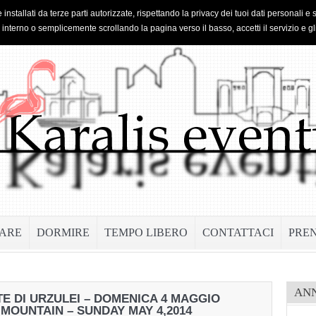
 installati da terze parti autorizzate, rispettando la privacy dei tuoi dati personal
o interno o semplicemente scrollando la pagina verso il basso, accetti il servizio e gl
ARE
DORMIRE
TEMPO LIBERO
CONTATTACI
PRE
AN
 DI URZULEI – DOMENICA 4 MAGGIO
MOUNTAIN – SUNDAY MAY 4,2014