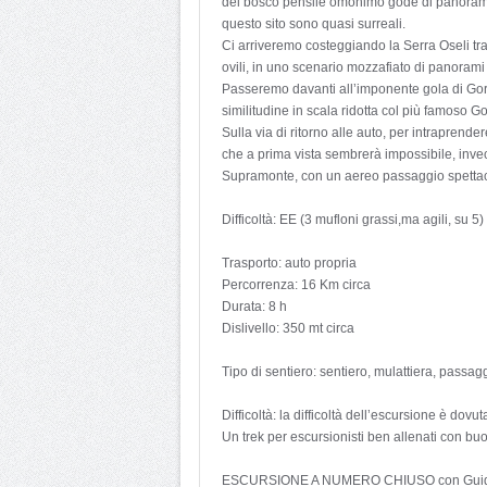
del bosco pensile omonimo gode di panorama s
questo sito sono quasi surreali.
Ci arriveremo costeggiando la Serra Oseli tra
ovili, in uno scenario mozzafiato di panorami
Passeremo davanti all’imponente gola di Gor
similitudine in scala ridotta col più famoso G
Sulla via di ritorno alle auto, per intraprend
che a prima vista sembrerà impossibile, invece,
Supramonte, con un aereo passaggio spettac
Difficoltà: EE (3 mufloni grassi,ma agili, su 5)
Trasporto: auto propria
Percorrenza: 16 Km circa
Durata: 8 h
Dislivello: 350 mt circa
Tipo di sentiero: sentiero, mulattiera, passag
Difficoltà: la difficoltà dell’escursione è do
Un trek per escursionisti ben allenati con bu
ESCURSIONE A NUMERO CHIUSO con Guida Ambi