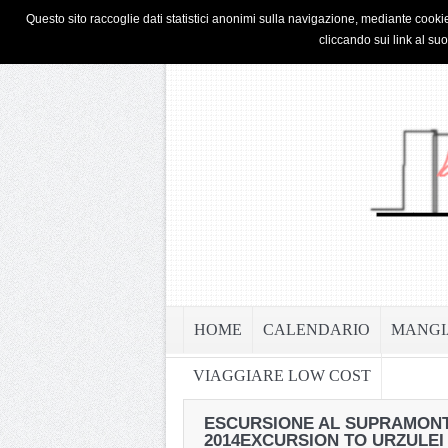
HOME
PRIVACY & COOKIE POLICY
Questo sito raccoglie dati statistici anonimi sulla navigazione, mediante cookie
cliccando sui link al su
HOME
CALENDARIO
MANGI
VIAGGIARE LOW COST
ESCURSIONE AL SUPRAMONTE
2014
EXCURSION TO URZULEI 