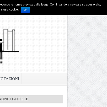
i e secondo le norme previste dalla legge. Continuando a navigare su questo sito,
i stessi cookie.
Ok
NOTAZIONI
NUNCI GOOGLE