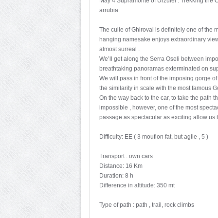
May 4 Supramonte of Urzulei . Trekking the C
arrubia
The cuile of Ghirovai is definitely one of th
hanging namesake enjoys extraordinary view o
almost surreal .
We’ll get along the Serra Oseli between impos
breathtaking panoramas exterminated on sup
We will pass in front of the imposing gorge 
the similarity in scale with the most famous G
On the way back to the car, to take the path th
impossible , however, one of the most spectac
passage as spectacular as exciting allow us t
Difficulty: EE ( 3 mouflon fat, but agile , 5 )
Transport : own cars
Distance: 16 Km
Duration: 8 h
Difference in altitude: 350 mt
Type of path : path , trail, rock climbs