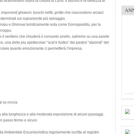
traordinario sopra la codula di Luna. Il fascino e la bellezza di
AN
 imponenti ghiaioni, boschi relitti, grotte che nascondono arcaici
 sterminati sul supramonte più selvaggio.
ropu e Ghirovai turisticamente nota come Gorroppeddu, per la
orroppu.
ere il sentiero che chiuderà il consueto anello, saliremo su una parete
 una delle piu spettacolari “scal’e fustes” dei pastori “alpinisti” del
olare quanto emozionante ci permetterà l’impresa.
gi su roccia
vuta alla lunghezza e alla moderata esposizione di alcuni passaggi.
on passo fermo e sicuro.
entale Escursionistica regolarmente iscritta al registro