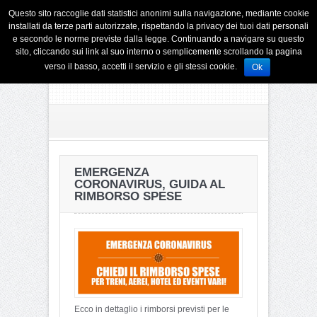
Questo sito raccoglie dati statistici anonimi sulla navigazione, mediante cookie
installati da terze parti autorizzate, rispettando la privacy dei tuoi dati personali
e secondo le norme previste dalla legge. Continuando a navigare su questo
sito, cliccando sui link al suo interno o semplicemente scrollando la pagina
verso il basso, accetti il servizio e gli stessi cookie.
Ok
EMERGENZA
CORONAVIRUS, GUIDA AL
RIMBORSO SPESE
Ecco in dettaglio i rimborsi previsti per le