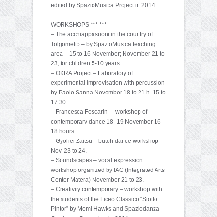
edited by SpazioMusica Project in 2014.
WORKSHOPS *** ***
– The acchiappasuoni in the country of
Tolgometto – by SpazioMusica teaching
area – 15 to 16 November; November 21 to
23, for children 5-10 years.
– OKRA Project – Laboratory of
experimental improvisation with percussion
by Paolo Sanna November 18 to 21 h. 15 to
17.30.
– Francesca Foscarini – workshop of
contemporary dance 18- 19 November 16-
18 hours.
– Gyohei Zaitsu – butoh dance workshop
Nov. 23 to 24.
– Soundscapes – vocal expression
workshop organized by IAC (Integrated Arts
Center Matera) November 21 to 23.
– Creativity contemporary – workshop with
the students of the Liceo Classico “Siotto
Pintor” by Momi Hawks and Spaziodanza