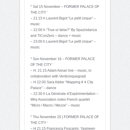
* Sat 15 November – FORMER PALACE OF
THE CITY ‘
– 21:15 h Laurent Bigot “Le petit cirque” –
music
– 22:00 h “True or false?” By Spaziodanza
and TiConZero – dance + music
– 23:00 h Laurent Bigot “Le petit cirque” –
music
* Sun November 16 – FORMER PALACE
OF THE CITY ‘
– H. 21:15 Adam Asnan live – music, in
collaboration with Venticinquegradi
– H 22:00 Sara Adder “Mapping # 4 City
Palace” – dance
– 22:30 h La Générale d’Expérimentation –
Why Association notes French quartet
“Micro / Macro / Mezze” – music
* Thu November 20 | FORMER PALACE OF
THE CITY ‘
– H 21:15 Francesca Foscarini, Yasmeen