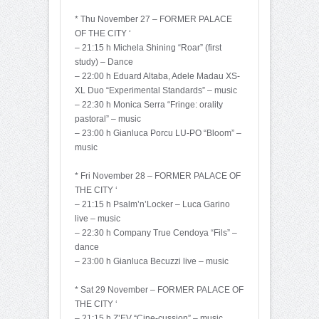
* Thu November 27 – FORMER PALACE
OF THE CITY ‘
– 21:15 h Michela Shining “Roar” (first
study) – Dance
– 22:00 h Eduard Altaba, Adele Madau XS-
XL Duo “Experimental Standards” – music
– 22:30 h Monica Serra “Fringe: orality
pastoral” – music
– 23:00 h Gianluca Porcu LU-PO “Bloom” –
music
* Fri November 28 – FORMER PALACE OF
THE CITY ‘
– 21:15 h Psalm’n’Locker – Luca Garino
live – music
– 22:30 h Company True Cendoya “Fils” –
dance
– 23:00 h Gianluca Becuzzi live – music
* Sat 29 November – FORMER PALACE OF
THE CITY ‘
– 21:15 h Z’EV “Cine-cussion” – music