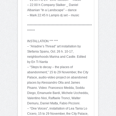
– 22:00 h Company Stalker _ Daniel
Albanian “In a Landscape” – dance
– Mark 22:45 h Lampis dj set – music
**************************************************
******
INSTALLATION *** ***
– “Ariadne’s Thread” art installation by
Stefania Spanu, Oct. 26 h. 10-17,
neighborhoods Marina and Castle. Edited
by En Ti Nanta
– “Steps to decay – the places of
abandonment,” 15 to 29 November, the City
Palace, audio-video project on abandoned
places by Alessandro Olla and James
Pisano. Video: Francesco Medda, Soddu
Diego, Emanuele Bardi, Michele Uccheddu,
Valentino Nioi, Raffaele Tronci, Walter
Demuru, Daniel Matta, Fabio Piccioni.
– “One Voices”, installation of Lea Tania Lo
Cicero, 15 to 29 November, the City Palace,