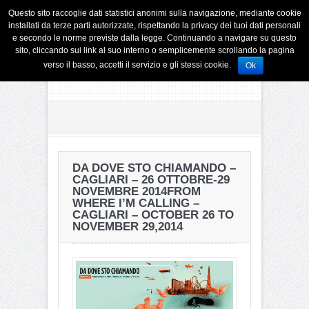
Questo sito raccoglie dati statistici anonimi sulla navigazione, mediante cookie
installati da terze parti autorizzate, rispettando la privacy dei tuoi dati personali
e secondo le norme previste dalla legge. Continuando a navigare su questo
sito, cliccando sui link al suo interno o semplicemente scrollando la pagina
verso il basso, accetti il servizio e gli stessi cookie.
Ok
DA DOVE STO CHIAMANDO –
CAGLIARI – 26 OTTOBRE-29
NOVEMBRE 2014
FROM
WHERE I’M CALLING –
CAGLIARI – OCTOBER 26 TO
NOVEMBER 29,2014