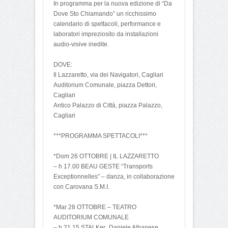
In programma per la nuova edizione di “Da
Dove Sto Chiamando” un ricchissimo
calendario di spettacoli, performance e
laboratori impreziosito da installazioni
audio-visive inedite.
DOVE:
Il Lazzaretto, via dei Navigatori, Cagliari
Auditorium Comunale, piazza Dettori,
Cagliari
Antico Palazzo di Città, piazza Palazzo,
Cagliari
***PROGRAMMA SPETTACOLI***
*Dom 26 OTTOBRE | IL LAZZARETTO
– h 17.00 BEAU GESTE “Transports
Exceptionnelles” – danza, in collaborazione
con Carovana S.M.I.
*Mar 28 OTTOBRE – TEATRO
AUDITORIUM COMUNALE
– h 21.15 STALKer_Daniele Albanese