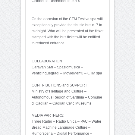
October to December in 2014.
_________________________________________
On the occasion of the CTM Festiva spa will
exceptionally provide the shuttle bus n. 7 to
midnight. Who will be presented at the ticket
stamped with the bus ticket will be entitled
to reduced entrance.
_________________________________________
COLLABORATION
Caravan SMI – Spaziomusica –
Venticinquegradi – MovieMentu – CTM spa
CONTRIBUTIONS and SUPPORT
Ministry of Heritage and Culture –
Autonomous Region of Sardinia – Comune
di Cagliari – Cagliari Civic Museums
MEDIA PARTNERS:
Three Radio – Radio Unica – PAC – Water
Bread Machine Language Culture –
Rumorscena – Digital Performance –