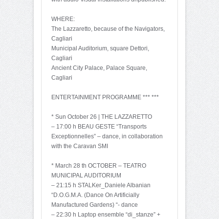
WHERE:
The Lazzaretto, because of the Navigators,
Cagliari
Municipal Auditorium, square Dettori,
Cagliari
Ancient City Palace, Palace Square,
Cagliari
ENTERTAINMENT PROGRAMME *** ***
* Sun October 26 | THE LAZZARETTO
– 17:00 h BEAU GESTE “Transports
Exceptionnelles” – dance, in collaboration
with the Caravan SMI
* March 28 th OCTOBER – TEATRO
MUNICIPAL AUDITORIUM
– 21:15 h STALKer_Daniele Albanian
“D.O.G.M.A. (Dance On Artificially
Manufactured Gardens) “- dance
– 22:30 h Laptop ensemble “di_stanze” +