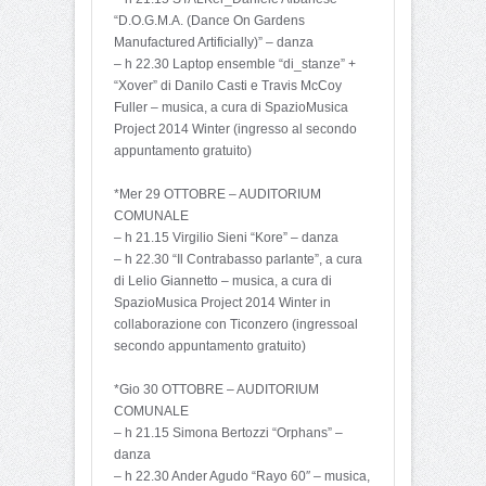
“D.O.G.M.A. (Dance On Gardens
Manufactured Artificially)” – danza
– h 22.30 Laptop ensemble “di_stanze” +
“Xover” di Danilo Casti e Travis McCoy
Fuller – musica, a cura di SpazioMusica
Project 2014 Winter (ingresso al secondo
appuntamento gratuito)
*Mer 29 OTTOBRE – AUDITORIUM
COMUNALE
– h 21.15 Virgilio Sieni “Kore” – danza
– h 22.30 “Il Contrabasso parlante”, a cura
di Lelio Giannetto – musica, a cura di
SpazioMusica Project 2014 Winter in
collaborazione con Ticonzero (ingressoal
secondo appuntamento gratuito)
*Gio 30 OTTOBRE – AUDITORIUM
COMUNALE
– h 21.15 Simona Bertozzi “Orphans” –
danza
– h 22.30 Ander Agudo “Rayo 60″ – musica,