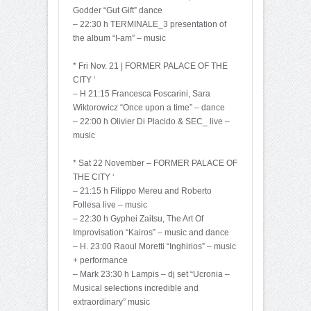
Godder “Gut Gift” dance
– 22:30 h TERMINALE_3 presentation of
the album “I-am” – music
* Fri Nov. 21 | FORMER PALACE OF THE
CITY ‘
– H 21:15 Francesca Foscarini, Sara
Wiktorowicz “Once upon a time” – dance
– 22:00 h Olivier Di Placido & SEC_ live –
music
* Sat 22 November – FORMER PALACE OF
THE CITY ‘
– 21:15 h Filippo Mereu and Roberto
Follesa live – music
– 22:30 h Gyphei Zaitsu, The Art Of
Improvisation “Kairos” – music and dance
– H. 23:00 Raoul Moretti “Inghirios” – music
+ performance
– Mark 23:30 h Lampis – dj set “Ucronia –
Musical selections incredible and
extraordinary” music