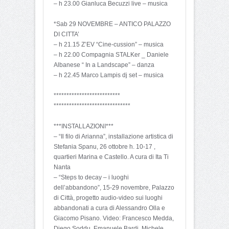
– h 23.00 Gianluca Becuzzi live – musica
*Sab 29 NOVEMBRE – ANTICO PALAZZO
DI CITTA’
– h 21.15 Z’EV “Cine-cussion” – musica
– h 22.00 Compagnia STALKer _ Daniele
Albanese “ In a Landscape” – danza
– h 22.45 Marco Lampis dj set – musica
**************************
**************************
****
***INSTALLAZIONI***
– “Il filo di Arianna”, installazione artistica di
Stefania Spanu, 26 ottobre h. 10-17 ,
quartieri Marina e Castello. A cura di Ita Ti
Nanta
– “Steps to decay – i luoghi
dell’abbandono”, 15-29 novembre, Palazzo
di Città, progetto audio-video sui luoghi
abbandonati a cura di Alessandro Olla e
Giacomo Pisano. Video: Francesco Medda,
Diego Soddu, Emanuele Bardi, Michele