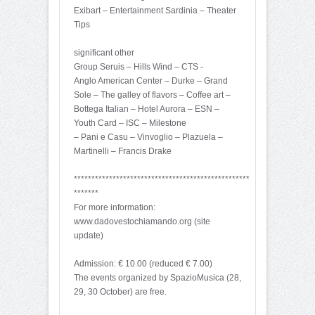
Exibart – Entertainment Sardinia – Theater
Tips
significant other
Group Seruis – Hills Wind – CTS -
Anglo American Center – Durke – Grand
Sole – The galley of flavors – Coffee art –
Bottega Italian – Hotel Aurora – ESN –
Youth Card – ISC – Milestone
– Pani e Casu – Vinvoglio – Plazuela –
Martinelli – Francis Drake
**************************************************
*******
For more information:
www.dadovestochiamando.org (site
update)
Admission: € 10.00 (reduced € 7.00)
The events organized by SpazioMusica (28,
29, 30 October) are free.