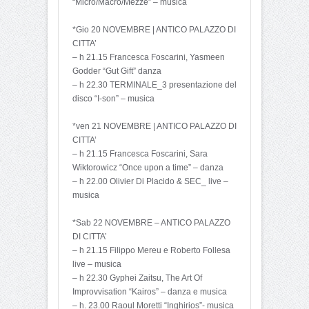
“Micro/Macro/Mezze” – musica
*Gio 20 NOVEMBRE | ANTICO PALAZZO DI
CITTA’
– h 21.15 Francesca Foscarini, Yasmeen
Godder “Gut Gift” danza
– h 22.30 TERMINALE_3 presentazione del
disco “I-son” – musica
*ven 21 NOVEMBRE | ANTICO PALAZZO DI
CITTA’
– h 21.15 Francesca Foscarini, Sara
Wiktorowicz “Once upon a time” – danza
– h 22.00 Olivier Di Placido & SEC_ live –
musica
*Sab 22 NOVEMBRE – ANTICO PALAZZO
DI CITTA’
– h 21.15 Filippo Mereu e Roberto Follesa
live – musica
– h 22.30 Gyphei Zaitsu, The Art Of
Improvvisation “Kairos” – danza e musica
– h. 23.00 Raoul Moretti “Inghirios”- musica