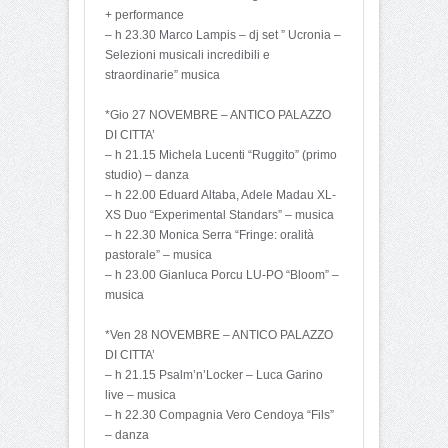
+ performance
– h 23.30 Marco Lampis – dj set ” Ucronia –
Selezioni musicali incredibili e
straordinarie” musica
*Gio 27 NOVEMBRE – ANTICO PALAZZO
DI CITTA’
– h 21.15 Michela Lucenti “Ruggito” (primo
studio) – danza
– h 22.00 Eduard Altaba, Adele Madau XL-
XS Duo “Experimental Standars” – musica
– h 22.30 Monica Serra “Fringe: oralità
pastorale” – musica
– h 23.00 Gianluca Porcu LU-PO “Bloom” –
musica
*Ven 28 NOVEMBRE – ANTICO PALAZZO
DI CITTA’
– h 21.15 Psalm’n’Locker – Luca Garino
live – musica
– h 22.30 Compagnia Vero Cendoya “Fils”
– danza