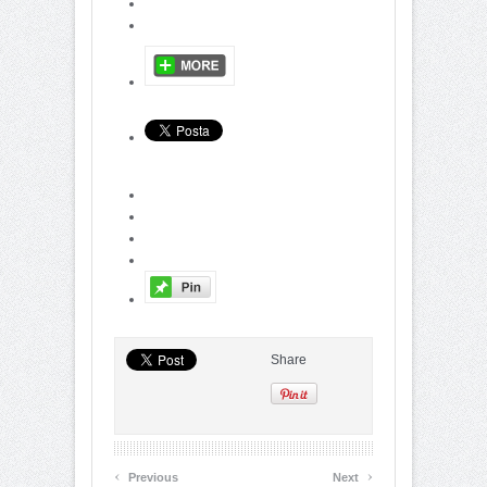
Share
‹
›
Previous
Next