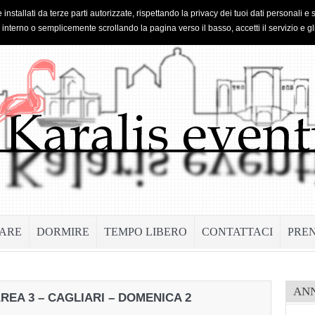
 installati da terze parti autorizzate, rispettando la privacy dei tuoi dati personal
o interno o semplicemente scrollando la pagina verso il basso, accetti il servizio e gl
ARE
DORMIRE
TEMPO LIBERO
CONTATTACI
PRE
AN
REA 3 – CAGLIARI – DOMENICA 2