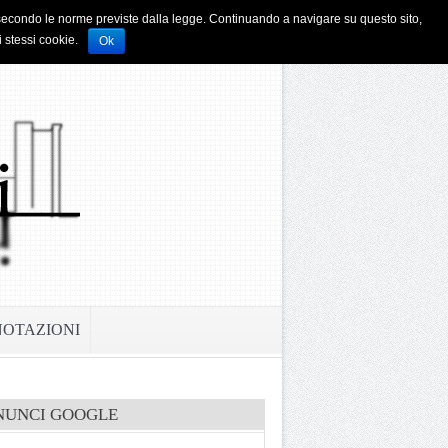
i e secondo le norme previste dalla legge. Continuando a navigare su questo sito,
i stessi cookie.
Ok
NOTAZIONI
NUNCI GOOGLE