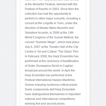
at the Mozartini Festival, twinned with the
Festival of Ravello in 2003. Since then the
collection has had the opportunity to
perform in other major concerts, including a
concert at the Lingotto in Turin, under the
direction of Master Mario Brunello and
Salvatore Accardo, in 2006 at the 14th
World Congress of the Suzuki Method, the
concert “Summer Magic”, which took place
July 6, 2007 at the Theatre Hall of the City
Centre d ‘Art and Culture “The Glass” Pirri.
In February 2008, the Harp Ensemble has
performed at the ceremony of beatification
of Sister Giuseppina Nicoli in Cagliari,
broadcast around the world. In April the
Harp Ensemble has performed at the
Festival International Harpes Maritimes
Grasse enjoying numerous critical praise.
Some components dell’Harp Ensemble
have distinguished themselves in important
national and international competitions,
winning first and second prizes.