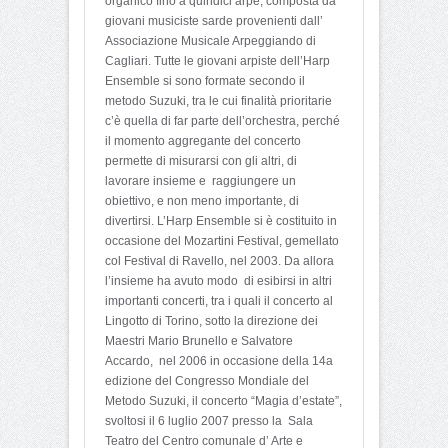
organico fino a quindici arpe, composta da
giovani musiciste sarde provenienti dall’
Associazione Musicale Arpeggiando di
Cagliari. Tutte le giovani arpiste dell’Harp
Ensemble si sono formate secondo il
metodo Suzuki, tra le cui finalità prioritarie
c’è quella di far parte dell’orchestra, perché
il momento aggregante del concerto
permette di misurarsi con gli altri, di
lavorare insieme e raggiungere un
obiettivo, e non meno importante, di
divertirsi. L’Harp Ensemble si è costituito in
occasione del Mozartini Festival, gemellato
col Festival di Ravello, nel 2003. Da allora
l’insieme ha avuto modo di esibirsi in altri
importanti concerti, tra i quali il concerto al
Lingotto di Torino, sotto la direzione dei
Maestri Mario Brunello e Salvatore
Accardo, nel 2006 in occasione della 14a
edizione del Congresso Mondiale del
Metodo Suzuki, il concerto “Magia d’estate”,
svoltosi il 6 luglio 2007 presso la Sala
Teatro del Centro comunale d’ Arte e