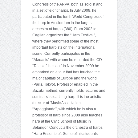
Congress of the ARPA, both as soloist and
in a set of eight harps. In July 2008, he
participated in the tenth World Congress of
the harp in Amsterdam in the largest
orchestra of harps (380). From 2002 to
Cagliari organizes the “Harp Festival”,
where they performed some of the most
important harpists on the international
scene. Currently participates in the
“Akroasis” with whom he recorded the CD
“Tales of the sea.” In November 2009 he
embarked on a tour that has touched the
major capitals of Europe and the world
(Paris, Tokyo). Professor enabled in the
Suzuki method, currently holds lectures and
seminars’ s teaching harp. It is the artistic
director of ‘Music Association
“Arpeggiando”, with which he is also a
professor of harp since 2009 also teaches
harp at the Civic School of Music in
Selangor. Conducts the orchestra of harps
“Harp Ensemble”. Some of his students