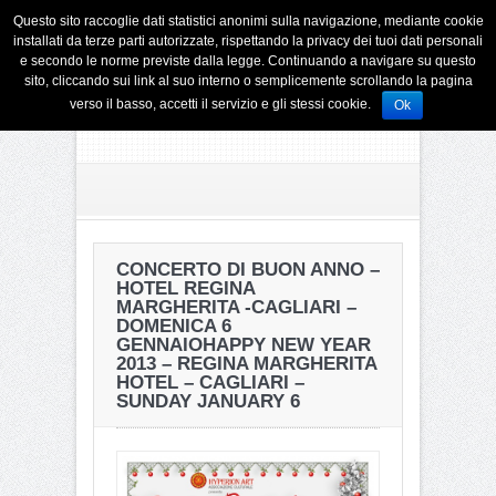
Questo sito raccoglie dati statistici anonimi sulla navigazione, mediante cookie
installati da terze parti autorizzate, rispettando la privacy dei tuoi dati personali
e secondo le norme previste dalla legge. Continuando a navigare su questo
sito, cliccando sui link al suo interno o semplicemente scrollando la pagina
verso il basso, accetti il servizio e gli stessi cookie.
Ok
CONCERTO DI BUON ANNO –
HOTEL REGINA
MARGHERITA -CAGLIARI –
DOMENICA 6
GENNAIO
HAPPY NEW YEAR
2013 – REGINA MARGHERITA
HOTEL – CAGLIARI –
SUNDAY JANUARY 6