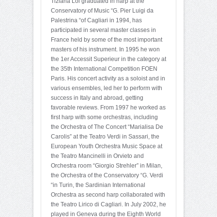
Tiziana Loi graduated in harp at the
Conservatory of Music “G. Pier Luigi da
Palestrina “of Cagliari in 1994, has
participated in several master classes in
France held by some of the most important
masters of his instrument. In 1995 he won
the 1er Accessit Superieur in the category at
the 35th International Competition FOEN
Paris. His concert activity as a soloist and in
various ensembles, led her to perform with
success in Italy and abroad, getting
favorable reviews. From 1997 he worked as
first harp with some orchestras, including
the Orchestra of The Concert “Marialisa De
Carolis” at the Teatro Verdi in Sassari, the
European Youth Orchestra Music Space at
the Teatro Mancinelli in Orvieto and
Orchestra room “Giorgio Strehler” in Milan,
the Orchestra of the Conservatory “G. Verdi
“in Turin, the Sardinian International
Orchestra as second harp collaborated with
the Teatro Lirico di Cagliari. In July 2002, he
played in Geneva during the Eighth World