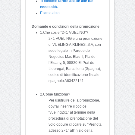
Ti offriamo
tariffe adatte alle tue
necessità.
E tanto altro…
Domande e condizioni della promozione:
1.Che cos’é “2×1 VUELING”?
2×1 VUELING é una promozione
di VUELING AIRLINES, S.A, con
sede legale in Parque de
Negocios Mas Blau II, Pla de
l’Estany, 5, 08820 El Prat de
Llobregat, Barcellona (Spagna),
codice di identificazione fiscale
spagnolo A63422141.
2.Come funziona?
Per usufruire della promozione,
dovrai inserire il codice
“vueling2x1” al termine della
procedura di prenotazione del
volo oppure cliccare su “Prenota
adesso 2×1” all’inizio della