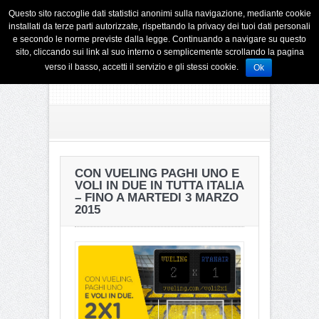
Questo sito raccoglie dati statistici anonimi sulla navigazione, mediante cookie
installati da terze parti autorizzate, rispettando la privacy dei tuoi dati personali
e secondo le norme previste dalla legge. Continuando a navigare su questo
sito, cliccando sui link al suo interno o semplicemente scrollando la pagina
verso il basso, accetti il servizio e gli stessi cookie.
Ok
CON VUELING PAGHI UNO E
VOLI IN DUE IN TUTTA ITALIA
– FINO A MARTEDI 3 MARZO
2015