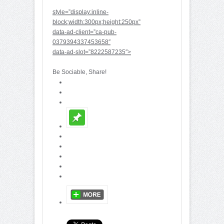
style=”display:inline-
block;width:300px;height:250px”
data-ad-client=”ca-pub-
0379394337453658″
data-ad-slot=”8222587235″>
Be Sociable, Share!