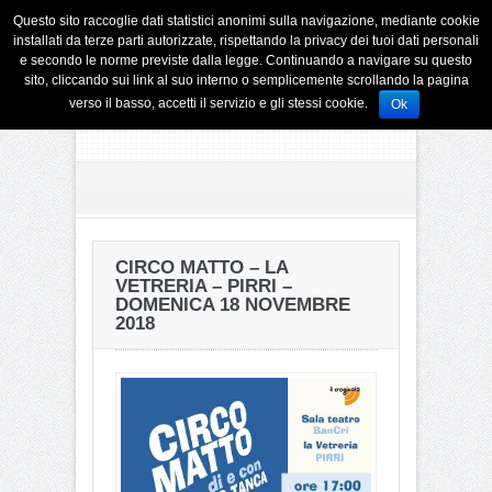
Questo sito raccoglie dati statistici anonimi sulla navigazione, mediante cookie
installati da terze parti autorizzate, rispettando la privacy dei tuoi dati personali
e secondo le norme previste dalla legge. Continuando a navigare su questo
sito, cliccando sui link al suo interno o semplicemente scrollando la pagina
verso il basso, accetti il servizio e gli stessi cookie.
Ok
CIRCO MATTO – LA
VETRERIA – PIRRI –
DOMENICA 18 NOVEMBRE
2018