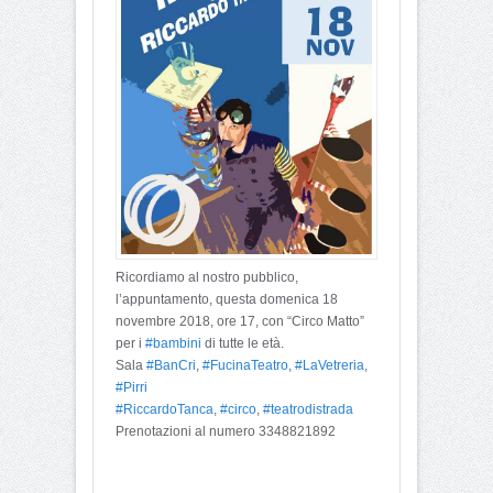
Ricordiamo al nostro pubblico,
l’appuntamento, questa domenica 18
novembre 2018, ore 17, con “Circo Matto”
per i
#
bambini
di tutte le età.
Sala
#
BanCri
,
#
FucinaTeatro
,
#
LaVetreria
,
#
Pirri
#
RiccardoTanca
,
#
circo
,
#
teatrodistrada
Prenotazioni al numero 3348821892