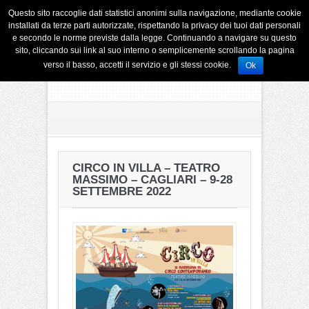
Questo sito raccoglie dati statistici anonimi sulla navigazione, mediante cookie
installati da terze parti autorizzate, rispettando la privacy dei tuoi dati personali
e secondo le norme previste dalla legge. Continuando a navigare su questo
sito, cliccando sui link al suo interno o semplicemente scrollando la pagina
verso il basso, accetti il servizio e gli stessi cookie.
Ok
CIRCO IN VILLA – TEATRO
MASSIMO – CAGLIARI – 9-28
SETTEMBRE 2022