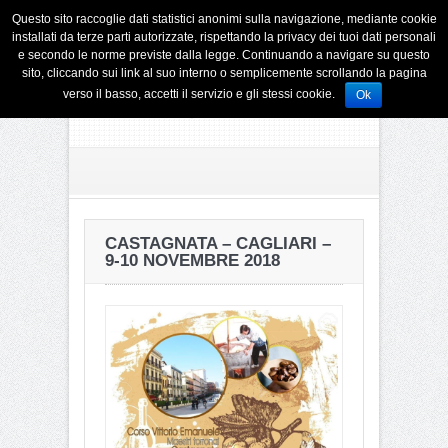
Questo sito raccoglie dati statistici anonimi sulla navigazione, mediante cookie
installati da terze parti autorizzate, rispettando la privacy dei tuoi dati personali
e secondo le norme previste dalla legge. Continuando a navigare su questo
sito, cliccando sui link al suo interno o semplicemente scrollando la pagina
verso il basso, accetti il servizio e gli stessi cookie.
Ok
CASTAGNATA – CAGLIARI –
9-10 NOVEMBRE 2018