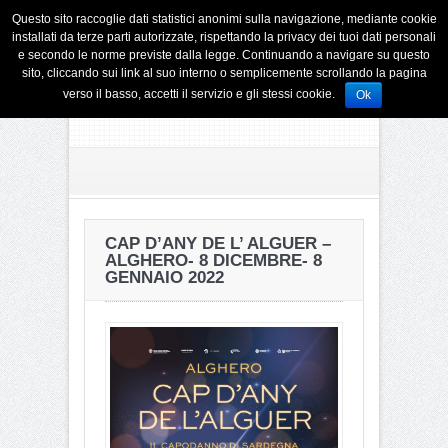
Questo sito raccoglie dati statistici anonimi sulla navigazione, mediante cookie
installati da terze parti autorizzate, rispettando la privacy dei tuoi dati personali
e secondo le norme previste dalla legge. Continuando a navigare su questo
sito, cliccando sui link al suo interno o semplicemente scrollando la pagina
verso il basso, accetti il servizio e gli stessi cookie.
Ok
CAP D’ANY DE L’ ALGUER –
ALGHERO- 8 DICEMBRE- 8
GENNAIO 2022