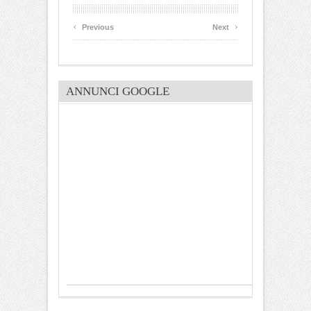
‹
›
Previous
Next
ANNUNCI GOOGLE