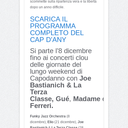
scommette sulla ripartenza vera e la libertà
dopo un anno difficile.
SCARICA IL
PROGRAMMA
COMPLETO DEL
CAP D’ANY
Si parte l’8 dicembre
fino ai concerti clou
delle giornate del
lungo weekend di
Capodanno con
Joe
Bastianich & La
Terza
Classe,
Gué
,
Madame
e
Giusy
Ferreri.
Funky Jazz Orchestra
(8
dicembre),
Elio
(21 dicembre),
Joe
Bastianich
&
La Terza Classe
(28