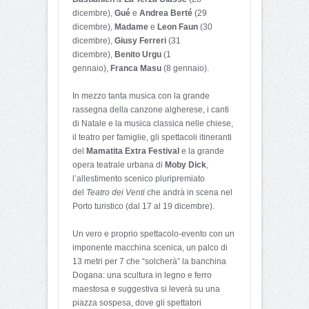
dicembre),
Gué
e
Andrea Berté
(29
dicembre),
Madame
e
Leon Faun
(30
dicembre),
Giusy Ferreri
(31
dicembre),
Benito Urgu
(1
gennaio),
Franca Masu
(8 gennaio).
In mezzo tanta musica con la grande
rassegna della canzone algherese, i canti
di Natale e la musica classica nelle chiese,
il teatro per famiglie, gli spettacoli itineranti
del
Mamatita Extra Festival
e la grande
opera teatrale urbana di
Moby Dick
,
l’allestimento scenico pluripremiato
del
Teatro dei Venti
che andrà in scena nel
Porto turistico (dal 17 al 19 dicembre).
Un vero e proprio spettacolo-evento con un
imponente macchina scenica, un palco di
13 metri per 7 che “solcherà” la banchina
Dogana: una scultura in legno e ferro
maestosa e suggestiva si leverà su una
piazza sospesa, dove gli spettatori