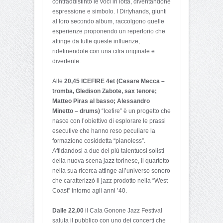
contraddistinto le voci in lotta, diventandone
espressione e simbolo. I Dirtyhands, giunti
al loro secondo album, raccolgono quelle
esperienze proponendo un repertorio che
attinge da tutte queste influenze,
ridefinendole con una cifra originale e
divertente.
Alle
20,45 ICEFIRE 4et (Cesare Mecca –
tromba, Gledison Zabote, sax tenore;
Matteo Piras al basso; Alessandro
Minetto – drums)
“Icefire” è un progetto che
nasce con l’obiettivo di esplorare le prassi
esecutive che hanno reso peculiare la
formazione cosiddetta “pianoless”.
Affidandosi a due dei più talentuosi solisti
della nuova scena jazz torinese, il quartetto
nella sua ricerca attinge all’universo sonoro
che caratterizzò il jazz prodotto nella “West
Coast” intorno agli anni ’40.
Dalle 22,00
il Cala Gonone Jazz Festival
saluta il pubblico con uno dei concerti che