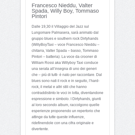
Francesco Nieddu, Valter
Spada, Willy Boy, Tommaso
Pintori
Dalle 19,30 il Villaggio del Jazz sul
Lungomare Palmasera, sarà animato dal
gruppo blues e southern rock Dirtyhands
(WillyBoyTaxi – voce Francesco Nieddu –
chitarra, Valter Spada – basso, Tommaso
Pintori – batteria). La voce da crooner di
William Rossi aka Willyboy Taxi conduce
una serata all’insegna di uno dei generi
che – più di tutti- è nato per raccontare. Dal
blues sono nati il rock e in seguito, l’hard-
rock, il metal e altri stili che hanno
contraddistinto le voci in lotta, diventandone
espressione e simbolo. I Dirtyhands, giunti
al loro secondo album, raccolgono quelle
esperienze proponendo un repertorio che
attinge da tutte queste influenze,
ridefinendole con una cifra originale e
divertente.