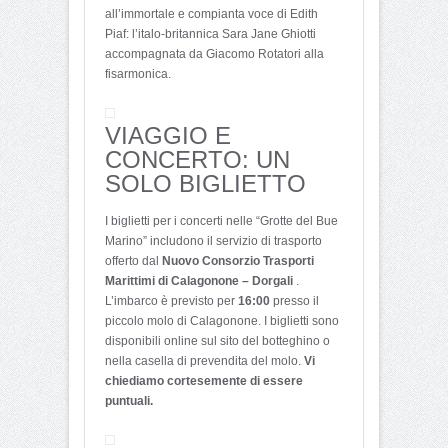
all’immortale e compianta voce di Edith
Piaf: l’italo-britannica Sara Jane Ghiotti
accompagnata da Giacomo Rotatori alla
fisarmonica.
VIAGGIO E
CONCERTO: UN
SOLO BIGLIETTO
I biglietti per i concerti nelle “Grotte del Bue
Marino” includono il servizio di trasporto
offerto dal
Nuovo Consorzio Trasporti
Marittimi di Calagonone – Dorgali
.
L’imbarco è previsto per
16:00
presso il
piccolo molo di Calagonone. I biglietti sono
disponibili online sul sito del botteghino o
nella casella di prevendita del molo.
Vi
chiediamo cortesemente di essere
puntuali.