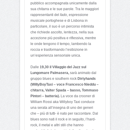
pubblico accompagnata unicamente dalla
sua chitarra e le sue parole. Tra le maggiori
rappresentanti del
fado
, espressione
musicale portoghese e di Lisbona in
particolare, il suo è un percorso intimista
che richiede ascolto, lentezza, nella sua
accezione più positiva e riflessiva, mentre
le onde tengono il tempo, lambendo la
roccia e trasformando l’esibizione in
un’esperienza sensoriale unica.
Dalle
19,30 il Villaggio del Jazz sul
Lungomare Palmasera,
sarà animato dal
gruppo blues e southern rock
Dirtyhands
(WillyBoyTaxi – voce Francesco Nieddu –
chitarra, Valter Spada – basso, Tommaso
Pintori – batteria).
La voce da crooner di
William Rossi aka Willyboy Taxi conduce
una serata all’insegna di uno dei generi
che – più di tutti- è nato per raccontare. Dal
blues sono nati il rock e in seguito, l’hard-
rock, il metal e altri stili che hanno