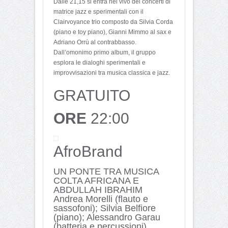
Dalle 21,15 si entra nel vivo dei concerti di
matrice jazz e sperimentali con il
Clairvoyance trio composto da Silvia Corda
(piano e toy piano), Gianni Mimmo al sax e
Adriano Orrù al contrabbasso.
Dall’omonimo primo album, il gruppo
esplora le dialoghi sperimentali e
improvvisazioni tra musica classica e jazz.
GRATUITO
ORE
22:00
AfroBrand
UN PONTE TRA MUSICA
COLTA AFRICANA E
ABDULLAH IBRAHIM
Andrea Morelli (flauto e
sassofoni); Silvia Belfiore
(piano); Alessandro Garau
(batteria e percussioni)