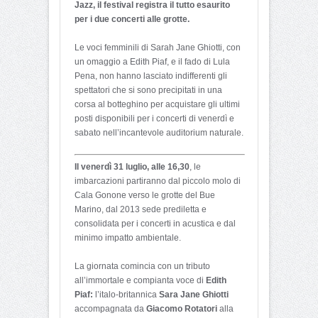
Jazz, il festival registra il tutto esaurito
per i due concerti alle grotte.
Le voci femminili di Sarah Jane Ghiotti, con
un omaggio a Edith Piaf, e il fado di Lula
Pena, non hanno lasciato indifferenti gli
spettatori che si sono precipitati in una
corsa al botteghino per acquistare gli ultimi
posti disponibili per i concerti di venerdì e
sabato nell’incantevole auditorium naturale.
Il venerdì 31 luglio, alle 16,30
, le
imbarcazioni partiranno dal piccolo molo di
Cala Gonone verso le grotte del Bue
Marino, dal 2013 sede prediletta e
consolidata per i concerti in acustica e dal
minimo impatto ambientale.
La giornata comincia con un tributo
all’immortale e compianta voce di
Edith
Piaf:
l’italo-britannica
Sara Jane Ghiotti
accompagnata da
Giacomo Rotatori
alla