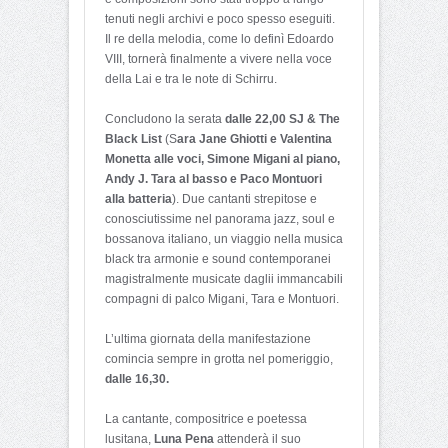
tenuti negli archivi e poco spesso eseguiti.
Il re della melodia, come lo definì Edoardo
VIII, tornerà finalmente a vivere nella voce
della Lai e tra le note di Schirru.
Concludono la serata
dalle 22,00
SJ & The
Black List
(S
ara Jane Ghiotti e Valentina
Monetta alle voci, Simone Migani al piano,
Andy J. Tara al basso e Paco Montuori
alla batteria
). Due cantanti strepitose e
conosciutissime nel panorama jazz, soul e
bossanova italiano, un viaggio nella musica
black tra armonie e sound contemporanei
magistralmente musicate daglii immancabili
compagni di palco Migani, Tara e Montuori.
L’ultima giornata della manifestazione
comincia sempre in grotta nel pomeriggio,
dalle 16,30.
La cantante, compositrice e poetessa
lusitana,
Luna Pena
attenderà il suo