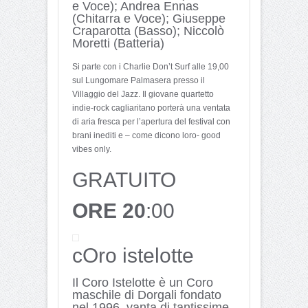
e Voce); Andrea Ennas
(Chitarra e Voce); Giuseppe
Craparotta (Basso); Niccolò
Moretti (Batteria)
Si parte con i Charlie Don’t Surf alle 19,00
sul Lungomare Palmasera presso il
Villaggio del Jazz. Il giovane quartetto
indie-rock cagliaritano porterà una ventata
di aria fresca per l’apertura del festival con
brani inediti e – come dicono loro- good
vibes only.
GRATUITO
ORE 20
:00
cOro istelotte
Il Coro Istelotte è un Coro
maschile di Dorgali fondato
nel 1996, vanta di tantissime