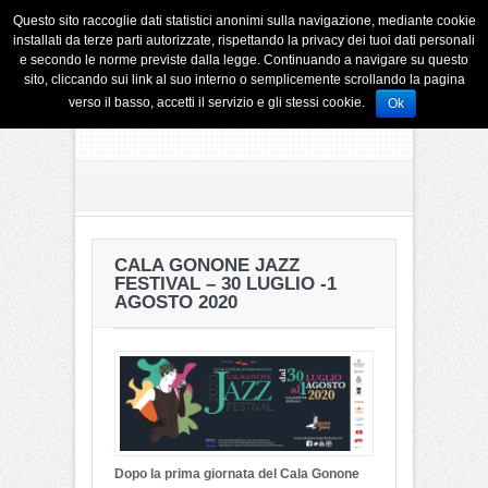
Questo sito raccoglie dati statistici anonimi sulla navigazione, mediante cookie
installati da terze parti autorizzate, rispettando la privacy dei tuoi dati personali
e secondo le norme previste dalla legge. Continuando a navigare su questo
sito, cliccando sui link al suo interno o semplicemente scrollando la pagina
verso il basso, accetti il servizio e gli stessi cookie.
Ok
CALA GONONE JAZZ
FESTIVAL – 30 LUGLIO -1
AGOSTO 2020
Dopo la prima giornata del Cala Gonone