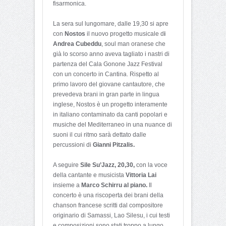
fisarmonica.
La sera sul lungomare, dalle 19,30 si apre
con
Nostos
il nuovo progetto musicale d
i
Andrea Cubeddu
, soul man oranese che
già lo scorso anno aveva tagliato i nastri di
partenza del Cala Gonone Jazz Festival
con un concerto in Cantina. Rispetto al
primo lavoro del giovane cantautore, che
prevedeva brani in gran parte in lingua
inglese, Nostos è un progetto interamente
in italiano contaminato da canti popolari e
musiche del Mediterraneo in una nuance di
suoni il cui ritmo sarà dettato dalle
percussioni di
Gianni Pitzalis.
A seguire
Sile Su’Jazz, 20,30,
con la voce
della cantante e musicista
Vittoria Lai
insieme a
Marco Schirru al piano.
Il
concerto è una riscoperta dei brani della
chanson francese scritti dal compositore
originario di Samassi, Lao Silesu, i cui testi
e composizioni sono stati troppo a lungo