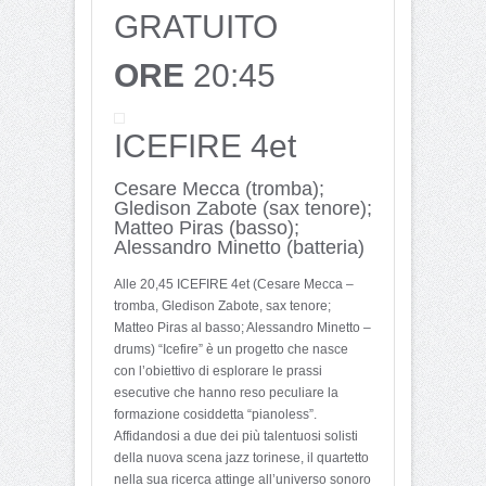
GRATUITO
ORE
20:45
ICEFIRE 4et
Cesare Mecca (tromba);
Gledison Zabote (sax tenore);
Matteo Piras (basso);
Alessandro Minetto (batteria)
Alle 20,45 ICEFIRE 4et (Cesare Mecca –
tromba, Gledison Zabote, sax tenore;
Matteo Piras al basso; Alessandro Minetto –
drums) “Icefire” è un progetto che nasce
con l’obiettivo di esplorare le prassi
esecutive che hanno reso peculiare la
formazione cosiddetta “pianoless”.
Affidandosi a due dei più talentuosi solisti
della nuova scena jazz torinese, il quartetto
nella sua ricerca attinge all’universo sonoro