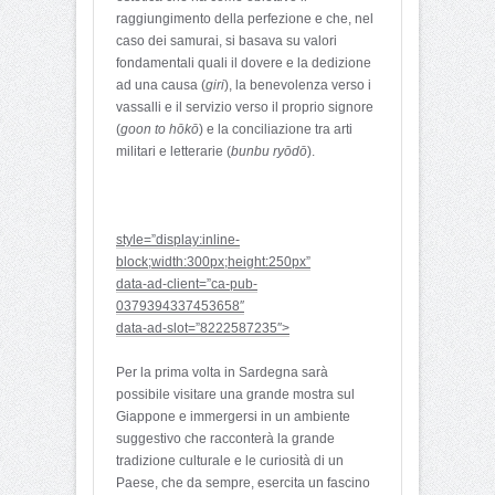
raggiungimento della perfezione e che, nel
caso dei samurai, si basava su valori
fondamentali quali il dovere e la dedizione
ad una causa (
giri
), la benevolenza verso i
vassalli e il servizio verso il proprio signore
(
goon to hōkō
) e la conciliazione tra arti
militari e letterarie (
bunbu ryōdō
).
style=”display:inline-
block;width:300px;height:250px”
data-ad-client=”ca-pub-
0379394337453658″
data-ad-slot=”8222587235″>
Per la prima volta in Sardegna sarà
possibile visitare una grande mostra sul
Giappone e immergersi in un ambiente
suggestivo che racconterà la grande
tradizione culturale e le curiosità di un
Paese, che da sempre, esercita un fascino