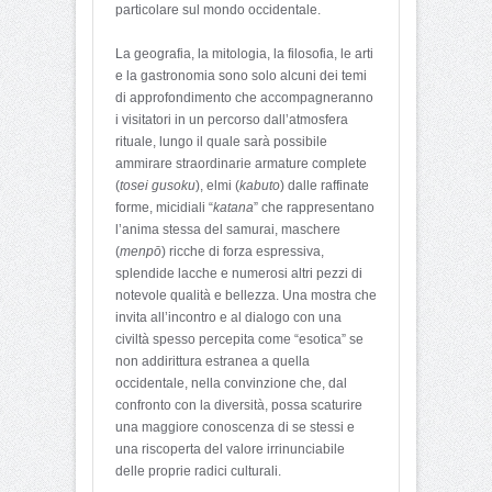
particolare sul mondo occidentale.
La geografia, la mitologia, la filosofia, le arti
e la gastronomia sono solo alcuni dei temi
di approfondimento che accompagneranno
i visitatori in un percorso dall’atmosfera
rituale, lungo il quale sarà possibile
ammirare straordinarie armature complete
(
tosei gusoku
), elmi (
kabuto
) dalle raffinate
forme, micidiali “
katana
” che rappresentano
l’anima stessa del samurai, maschere
(
menpō
) ricche di forza espressiva,
splendide lacche e numerosi altri pezzi di
notevole qualità e bellezza. Una mostra che
invita all’incontro e al dialogo con una
civiltà spesso percepita come “esotica” se
non addirittura estranea a quella
occidentale, nella convinzione che, dal
confronto con la diversità, possa scaturire
una maggiore conoscenza di se stessi e
una riscoperta del valore irrinunciabile
delle proprie radici culturali.