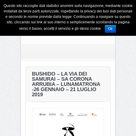
Questo sito raccoglie dati statistici anonimi sulla navigazione, mediante cookie
installati da terze parti autorizzate, rispettando la privacy dei tuoi dati personali
e secondo le norme previste dalla legge. Continuando a navigare su questo
sito, cliccando sui link al suo interno o semplicemente scrollando la pagina
verso il basso, accetti il servizio e gli stessi cookie.
Ok
BUSHIDO – LA VIA DEI
SAMURAI – SA CORONA
ARRUBIA – LUNAMATRONA
-26 GENNAIO – 21 LUGLIO
2019