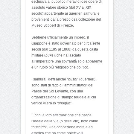
esclusiva al pubblico meravigliose opere di
assoluto valore storico (dal XV al XIX
secolo) appartenute ai guerrieri samurai e
provenienti dalla prestigiosa collezione del
Museo Stibbert di Firenze.
Sebbene ufficialmente un impero, il
Giappone è stato governato per circa sette
secoli (dal 1185 al 1868) da questa casta
militare (
buke
), che ha lasciato
all’imperatore una sovranità solo apparente
e un ruolo più religioso che politico.
I samurai, detti anche “
bushi
” (guerrieri),
sono stati di fatto gli amministratori del
Paese del Sol Levante, con una
organizzazione di stampo feudale al cui
vertice vi era lo “
shōgun
”.
È con la loro affermazione che nasce
l’ideale della Via (o delle Vie), noto come
“
bushidō
”. Una concezione morale ed
estetica che ha come obiettivo il