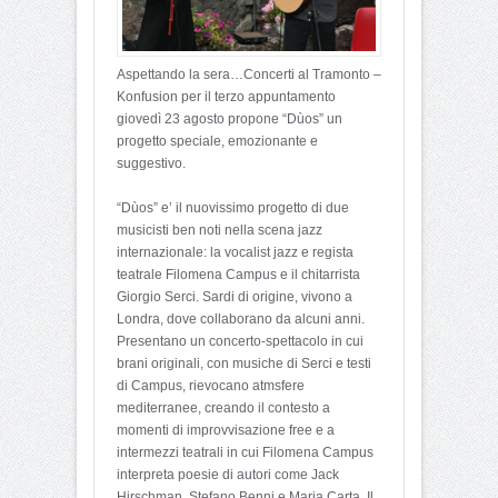
Aspettando la sera…Concerti al Tramonto –
Konfusion per il terzo appuntamento
giovedì 23 agosto propone “Dùos” un
progetto speciale, emozionante e
suggestivo.
“Dùos” e’ il nuovissimo progetto di due
musicisti ben noti nella scena jazz
internazionale: la vocalist jazz e regista
teatrale Filomena Campus e il chitarrista
Giorgio Serci. Sardi di origine, vivono a
Londra, dove collaborano da alcuni anni.
Presentano un concerto-spettacolo in cui
brani originali, con musiche di Serci e testi
di Campus, rievocano atmsfere
mediterranee, creando il contesto a
momenti di improvvisazione free e a
intermezzi teatrali in cui Filomena Campus
interpreta poesie di autori come Jack
Hirschman, Stefano Benni e Maria Carta. Il