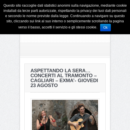
Questo sito raccoglie dati statistici anonimi sulla navigazione, mediante cookie
installati da terze parti autorizzate, rispettando la privacy dei tuoi dati personali
e secondo le norme previste dalla legge. Continuando a navigare su questo
sito, cliccando sui link al suo interno o semplicemente scrollando la pagina
verso il basso, accetti il servizio e gli stessi cookie.
Ok
ASPETTANDO LA SERA…
CONCERTI AL TRAMONTO –
CAGLIARI – EXMA’- GIOVEDI
23 AGOSTO