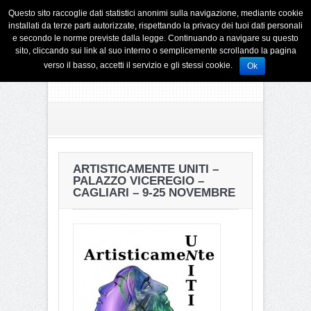
Questo sito raccoglie dati statistici anonimi sulla navigazione, mediante cookie
installati da terze parti autorizzate, rispettando la privacy dei tuoi dati personali
e secondo le norme previste dalla legge. Continuando a navigare su questo
sito, cliccando sui link al suo interno o semplicemente scrollando la pagina
verso il basso, accetti il servizio e gli stessi cookie.
Ok
ARTISTICAMENTE UNITI –
PALAZZO VICEREGIO –
CAGLIARI – 9-25 NOVEMBRE