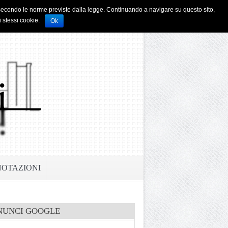
i e secondo le norme previste dalla legge. Continuando a navigare su questo sito,
i stessi cookie.
Ok
NOTAZIONI
NUNCI GOOGLE