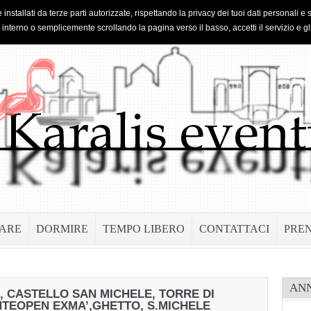
 installati da terze parti autorizzate, rispettando la privacy dei tuoi dati personal
o interno o semplicemente scrollando la pagina verso il basso, accetti il servizio e gl
ARE
DORMIRE
TEMPO LIBERO
CONTATTACI
PRE
AN
, CASTELLO SAN MICHELE, TORRE DI
NTE
OPEN EXMA’,GHETTO, S.MICHELE