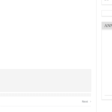
AN
›
Next