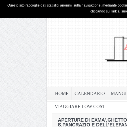
HOME
PRIVACY & COOKIE POLICY
Questo sito raccoglie dati statistici anonimi sulla navigazione, mediante cookie
cliccando sui link al su
HOME
CALENDARIO
MANGI
VIAGGIARE LOW COST
APERTURE DI EXMA’,GHETTO
S.PANCRAZIO E DELL’ELEFA