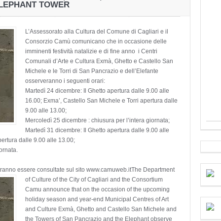
ELEPHANT TOWER
L’Assessorato alla Cultura del Comune di Cagliari e il
Consorzio Camù comunicano che in occasione delle
imminenti festività natalizie e di fine anno i Centri
Comunali d’Arte e Cultura Exmà, Ghetto e Castello San
Michele e le Torri di San Pancrazio e dell’Elefante
osserveranno i seguenti orari:
Martedì 24 dicembre: Il Ghetto apertura dalle 9.00 alle
16.00; Exma’, Castello San Michele e Torri apertura dalle
9.00 alle 13.00;
Mercoledì 25 dicembre : chiusura per l’intera giornata;
Martedì 31 dicembre: Il Ghetto apertura dalle 9.00 alle
ertura dalle 9.00 alle 13.00;
ornata.
potranno essere consultate sul sito www.camuweb.it
The Department
of Culture of the City of Cagliari and the Consortium
Camu announce that on the occasion of the upcoming
holiday season and year-end Municipal Centres of Art
and Culture Exmà, Ghetto and Castello San Michele and
the Towers of San Pancrazio and the Elephant observe