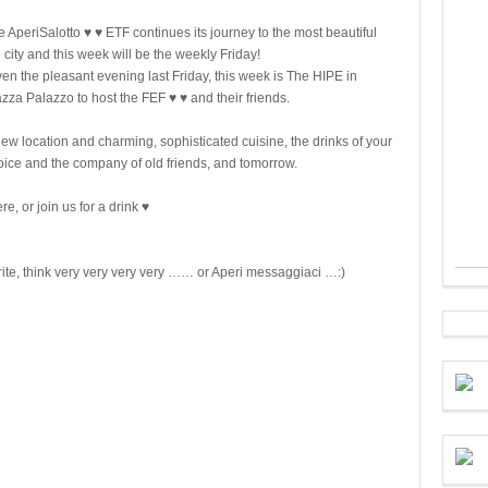
 AperiSalotto ♥ ♥ ETF continues its journey to the most beautiful
 city and this week will be the weekly Friday!
ven the pleasant evening last Friday, this week is The HIPE in
zza Palazzo to host the FEF ♥ ♥ and their friends.
new location and charming, sophisticated cuisine, the drinks of your
oice and the company of old friends, and tomorrow.
e, or join us for a drink ♥
write, think very very very very …… or Aperi messaggiaci …:)