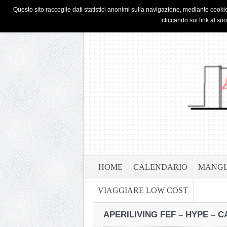
HOME
PRIVACY & COOKIE POLICY
Questo sito raccoglie dati statistici anonimi sulla navigazione, mediante cookie
cliccando sui link al su
HOME
CALENDARIO
MANGI
VIAGGIARE LOW COST
APERILIVING FEF – HYPE – 