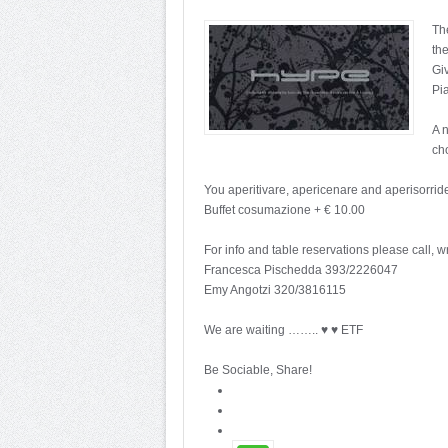
The
the
Gi
Pia
A 
ch
You aperitivare, apericenare and aperisorrider
Buffet cosumazione + € 10.00
For info and table reservations please call, 
Francesca Pischedda 393/2226047
Emy Angotzi 320/3816115
We are waiting …….. ♥ ♥ ETF
Be Sociable, Share!