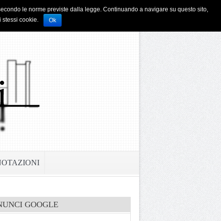
i e secondo le norme previste dalla legge. Continuando a navigare su questo sito,
i stessi cookie.
Ok
NOTAZIONI
NUNCI GOOGLE