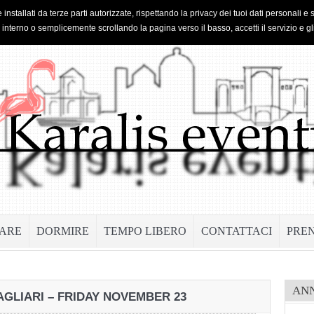
 installati da terze parti autorizzate, rispettando la privacy dei tuoi dati personal
o interno o semplicemente scrollando la pagina verso il basso, accetti il servizio e gl
ARE
DORMIRE
TEMPO LIBERO
CONTATTACI
PRE
AN
CAGLIARI – FRIDAY NOVEMBER 23