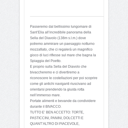
Passeremo dal bellissimo lungomare di
Sant’Elia all’incredibile panorama della
Sella del Diavolo (138m s.l.m.) dove
potremo ammirare un paesaggio notturno
mozzafiato, che ci regalerà un magnifico
gioco di luci riflesse sul mare che bagna la
Spiaggia del Poetto.
E proprio sulla Sella del Diavolo che
bivaccheremo e ci di
vertiremo a
riconoscere le costellazioni per poi scoprire
come gli antichi naviganti riuscivano ad
orientarsi prendendo la giusta rotta
nell’immenso mare.
Portate alimenti e bevande da condividere
durante il BIVACCO.
TUTTO E’ BEN ACCETTO: TORTE,
PASTICCINI, PANINI, DOLCETTI E
QUANT’ALTRO DI PIACEVOLE,