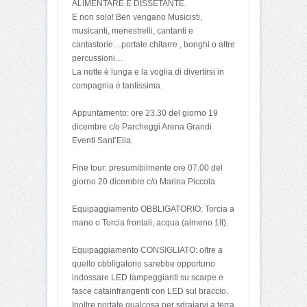
ALIMENTARE E DISSETANTE.
E non solo! Ben vengano Musicisti,
musicanti, menestrelli, cantanti e
cantastorie…portate chitarre , bonghi o altre
percussioni…
La notte è lunga e la voglia di divertirsi in
compagnia è tantissima.
Appuntamento: ore 23.30 del giorno 19
dicembre c/o Parcheggi Arena Grandi
Eventi Sant’Elia.
Fine tour: presumibilmente ore 07.00 del
giorno 20 dicembre c/o Marina Piccola
Equipaggiamento OBBLIGATORIO: Torcia a
mano o Torcia frontali, acqua (almeno 1lt).
Equipaggiamento CONSIGLIATO: oltre a
quello obbligatorio sarebbe opportuno
indossare LED lampeggianti su scarpe e
fasce catainfrangenti con LED sul braccio.
Inoltre portate qualcosa per sdraiarvi a terra