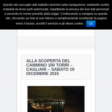
Questo sito raccoglie dati statistici anonimi sulla navigazione, mediante cookie
installati da terze parti autorizzate, rispettando la privacy dei tuoi dati personali
e secondo le norme previste dalla legge. Continuando a navigare su questo
sito, cliccando sui link al suo interno o semplicemente scrollando la pagina
verso il basso, accetti il servizio e gli stessi cookie.
Ok
ALLA SCOPERTA DEL
CAMMINO 100 TORRI –
CAGLIARI – SABATO 19
DICEMBRE 2015