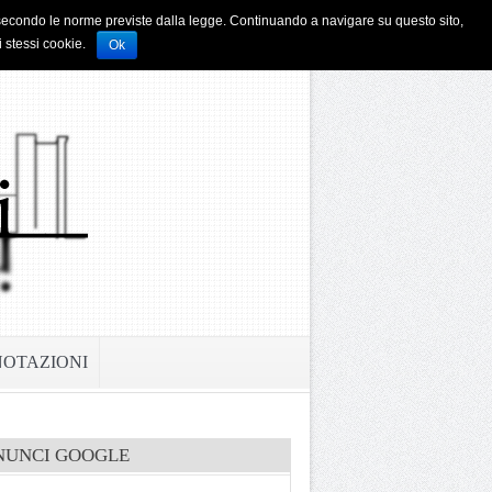
i e secondo le norme previste dalla legge. Continuando a navigare su questo sito,
i stessi cookie.
Ok
NOTAZIONI
NUNCI GOOGLE