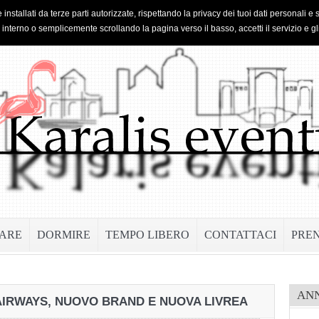
 installati da terze parti autorizzate, rispettando la privacy dei tuoi dati personal
o interno o semplicemente scrollando la pagina verso il basso, accetti il servizio e gl
ARE
DORMIRE
TEMPO LIBERO
CONTATTACI
PRE
AN
 AIRWAYS, NUOVO BRAND E NUOVA LIVREA