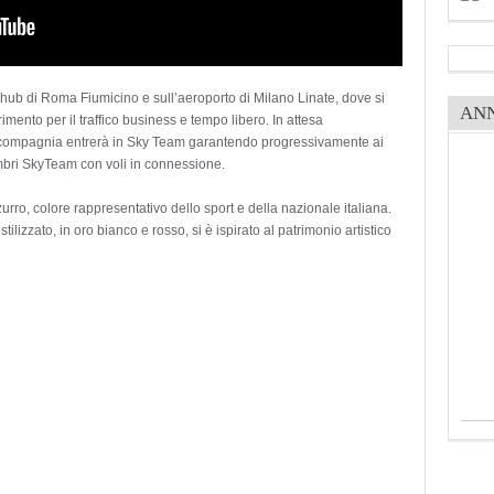
ll’hub di Roma Fiumicino e sull’aeroporto di Milano Linate, dove si
AN
mento per il traffico business e tempo libero. In attesa
la compagnia entrerà in Sky Team garantendo progressivamente ai
membri SkyTeam con voli in connessione.
zurro, colore rappresentativo dello sport e della nazionale italiana.
stilizzato, in oro bianco e rosso, si è ispirato al patrimonio artistico