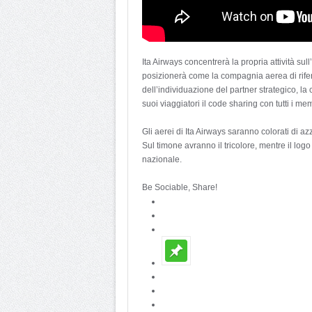
Ita Airways concentrerà la propria attività su
posizionerà come la compagnia aerea di riferi
dell’individuazione del partner strategico, 
suoi viaggiatori il code sharing con tutti i 
Gli aerei di Ita Airways saranno colorati di az
Sul timone avranno il tricolore, mentre il logo 
nazionale.
Be Sociable, Share!