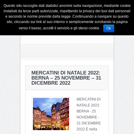
Questo sito raccoglie dati statistici anonimi sulla navigazione, mediante cookie
installati da terze parti autorizzate, rispettando la privacy dei tuoi dati personali
e secondo le norme previste dalla legge. Continuando a navigare su questo
sito, cliccando sui link al suo interno o semplicemente scrollando la pagina
verso il basso, accetti il servizio e gli stessi cookie.
Ok
MERCATINI DI NATALE 2022:
BERNA – 25 NOVEMBRE – 31
DICEMBRE 2022
MERCATINI DI
NATALE 2022:
BERNA - 25
NOVEMBRE -
31 DICEMBRE
2022 È nella