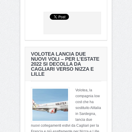
VOLOTEA LANCIA DUE
NUOVI VOLI – PER L’ESTATE
2022 SI DECOLLA DA
CAGLIARI VERSO NIZZA E
LILLE
Volotea, la
compagnia low
cost che ha
sostituito Alitalia
in Sardegna,
lancia due
nuovi collegamenti estivi da Cagliari per la
Francia e più esattamente per Nizza e Lille.