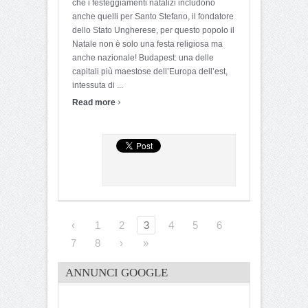
che i festeggiamenti natalizi includono
anche quelli per Santo Stefano, il fondatore
dello Stato Ungherese, per questo popolo il
Natale non è solo una festa religiosa ma
anche nazionale! Budapest: una delle
capitali più maestose dell’Europa dell’est,
intessuta di ...
›
Read more
‹
1
2
3
4
5
6
7
8
›
»
ANNUNCI GOOGLE