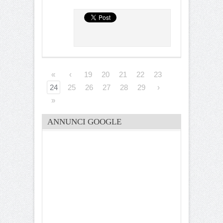
«
‹
19
20
21
22
23
24
25
26
27
28
29
›
»
ANNUNCI GOOGLE