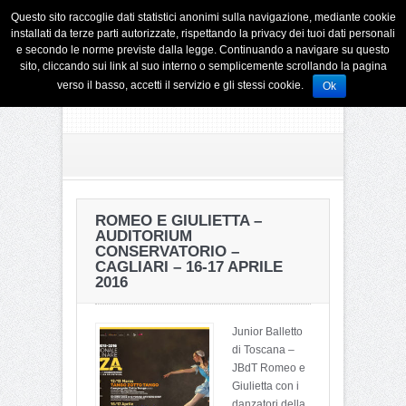
Questo sito raccoglie dati statistici anonimi sulla navigazione, mediante cookie
installati da terze parti autorizzate, rispettando la privacy dei tuoi dati personali
e secondo le norme previste dalla legge. Continuando a navigare su questo
sito, cliccando sui link al suo interno o semplicemente scrollando la pagina
verso il basso, accetti il servizio e gli stessi cookie.
Ok
ROMEO E GIULIETTA –
AUDITORIUM
CONSERVATORIO –
CAGLIARI – 16-17 APRILE
2016
Junior Balletto
di Toscana –
JBdT Romeo e
Giulietta con i
danzatori della