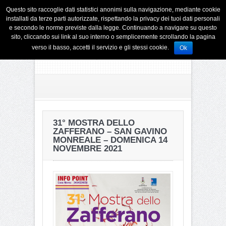
Questo sito raccoglie dati statistici anonimi sulla navigazione, mediante cookie
installati da terze parti autorizzate, rispettando la privacy dei tuoi dati personali
e secondo le norme previste dalla legge. Continuando a navigare su questo
sito, cliccando sui link al suo interno o semplicemente scrollando la pagina
verso il basso, accetti il servizio e gli stessi cookie.
Ok
31° MOSTRA DELLO
ZAFFERANO – SAN GAVINO
MONREALE – DOMENICA 14
NOVEMBRE 2021