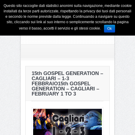
Questo sito raccoglie dati statistici anonimi sulla navigazione, mediante cookie
installati da terze parti autorizzate, rispettando la privacy dei tuoi dati personali
e secondo le norme previste dalla legge. Continuando a navigare su questo
sito, cliccando sui link al suo interno o semplicemente scrollando la pagina
verso il basso, accetti il servizio e gli stessi cookie.
Ok
15th GOSPEL GENERATION –
CAGLIARI – 1-3
FEBBRAIO
15th GOSPEL
GENERATION – CAGLIARI –
FEBRUARY 1 TO 3