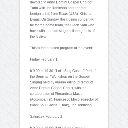
devoted to Anno Domini Gospel Choir of
Turin with Jnr Robinson and another
foreign artist, from Texas (USA): Kirisma
Evans. On Sunday, the closing concert will
be for the home team, the Black Soul who
have with them on stage tutit the guests of
the festival.
This is the detailed program of the event:
Friday February 1
h 9.00 to 19.30: “Let’s Sing Gospel” Part of
the Seminar / Workshop on the Gospel
Singing held by Aurelio Pitino (director of
Anno Domini Gospel Choir), with the
collaboration of Pierandrea Maxia
(Accompanist), Francesco Mocci (director of
Black Soul Gospel Choir), Jnr Robinson.
Saturday, February 2
h 9.00 to 18.00: “Let’s Sing Gospel!”