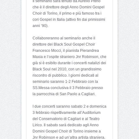
Il seminario sarà tenuto da Aurelio Pitino
che è il direttore degli Anno Domini Gospel
Choir di Torino, il primo e più famoso tra i
cori Gospel in Italia (attivo fin dai primissimi
anni ’90).
Collaboreranno al seminario anche il
direttore dei Black Soul Gospel Choir
Francesco Mocci, il pianista Pierandrea
Maxia e l’ospite straniero Jnr Robinson, che
già si è esibito durante i concerti natalizi dei
Black Soul nel 2010, con un grandissimo
riscontro di pubblico. I giorni dedicati al
seminario saranno 1-2 Febbraio con la
SS.Messa conclusiva il 3 Febbraio presso
la parrocchia di San Paolo a Cagliari.
I due concerti saranno sabato 2 e domenica
3 febbraio rispettivamente all’Auditorium
del Conservatorio di Cagliari e al Teatro
Lirico. Il sabato sarà dedicato agli Anno
Domini Gospel Choir di Torino insieme a
Jnr Robinson e ad un’altra artista straniera,