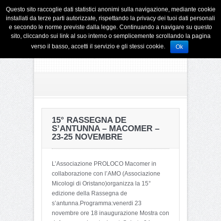
Questo sito raccoglie dati statistici anonimi sulla navigazione, mediante cookie
installati da terze parti autorizzate, rispettando la privacy dei tuoi dati personali
e secondo le norme previste dalla legge. Continuando a navigare su questo
sito, cliccando sui link al suo interno o semplicemente scrollando la pagina
verso il basso, accetti il servizio e gli stessi cookie.
Ok
15° RASSEGNA DE
S’ANTUNNA – MACOMER –
23-25 NOVEMBRE
L’Associazione PROLOCO Macomer in
collaborazione con l’AMO (Associazione
Micologi di Oristano)organizza la 15°
edizione della Rassegna de
s’antunna.Programma:venerdi 23
novembre ore 18 inaugurazione Mostra con