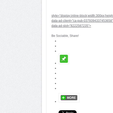
style=”display:inline-block;width:300px;heig
data-ad-client=”ca-pub-0379394337453658″
data-ad-slot=”8222587235″>
Be Sociable, Share!