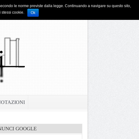
i e secondo le norme previste dalla legge. Continuando a navigare su questo sito,
i stessi cookie.
Ok
NOTAZIONI
NUNCI GOOGLE