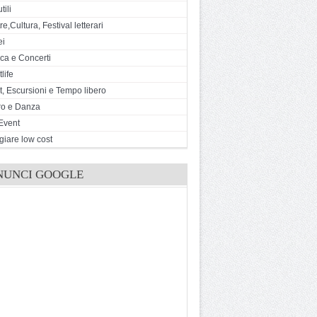
tili
e,Cultura, Festival letterari
ei
ca e Concerti
life
t, Escursioni e Tempo libero
ro e Danza
Event
giare low cost
NUNCI GOOGLE