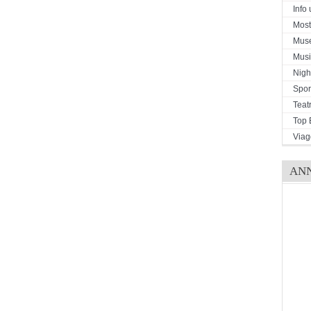
Info u
Mostr
Mus
Musi
Night
Spor
Teat
Top 
Viag
AN