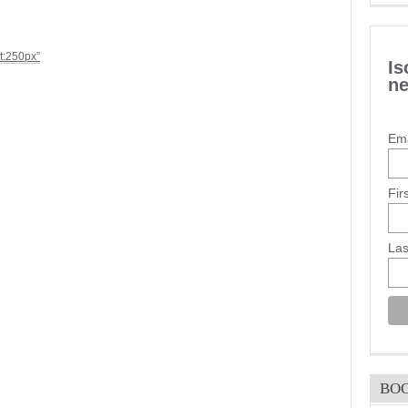
ht:250px”
Is
ne
Ema
Fir
La
BO