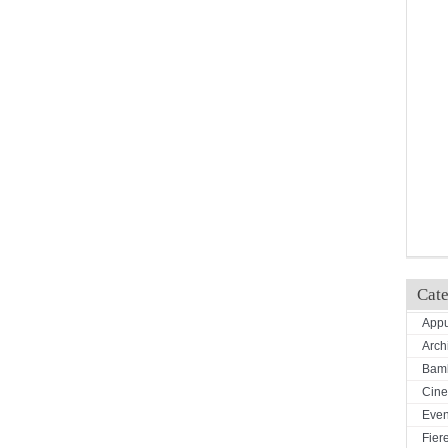
Cate
Appu
Arch
Bamb
Cin
Even
Fiere