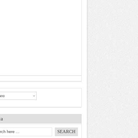
iano
ca