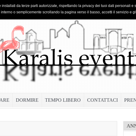
 installati da terze parti autorizzate, rispettando la privacy dei tuoi dati personal
o interno o semplicemente scrollando la pagina verso il basso, accetti il servizio e gl
ARE
DORMIRE
TEMPO LIBERO
CONTATTACI
PRE
AN