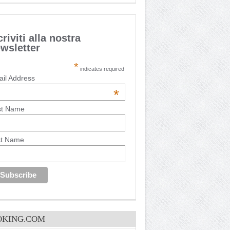
criviti alla nostra
wsletter
*
indicates required
il Address
*
st Name
st Name
OKING.COM