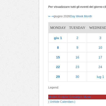
Per visualizzare tutti gli eventi del giorno 
⇐
⇒
giugno 2026
Day
Week
Month
MONDAY
TUESDAY
WEDNES
giu 1
2
3
8
9
10
15
16
17
22
23
24
29
30
lug 1
Legend:
Mostre, Cultura, Convegni, Musei
( Unhide Calendars )