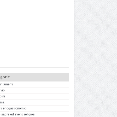
gorie
ntamenti
ivio
ini
ema
ti enogastronomici
,sagre ed eventi religiosi